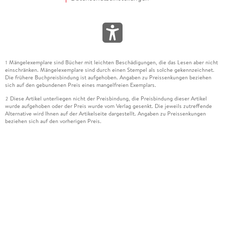
Mängelexemplare sind Bücher mit leichten Beschädigungen, die das Lesen aber nicht
1
einschränken. Mängelexemplare sind durch einen Stempel als solche gekennzeichnet.
Die frühere Buchpreisbindung ist aufgehoben. Angaben zu Preissenkungen beziehen
sich auf den gebundenen Preis eines mangelfreien Exemplars.
Diese Artikel unterliegen nicht der Preisbindung, die Preisbindung dieser Artikel
2
wurde aufgehoben oder der Preis wurde vom Verlag gesenkt. Die jeweils zutreffende
Alternative wird Ihnen auf der Artikelseite dargestellt. Angaben zu Preissenkungen
beziehen sich auf den vorherigen Preis.
Durch Öffnen der Leseprobe willigen Sie ein, dass Daten an den Anbieter der
3
Leseprobe übermittelt werden.
Der gebundene Preis dieses Artikels wird nach Ablauf des auf der Artikelseite
4
dargestellten Datums vom Verlag angehoben.
Der Preisvergleich bezieht sich auf die unverbindliche Preisempfehlung (UVP) des
5
Herstellers.
Der gebundene Preis dieses Artikels wurde vom Verlag gesenkt. Angaben zu
6
Preissenkungen beziehen sich auf den vorherigen Preis.
Die Preisbindung dieses Artikels wurde aufgehoben. Angaben zu Preissenkungen
7