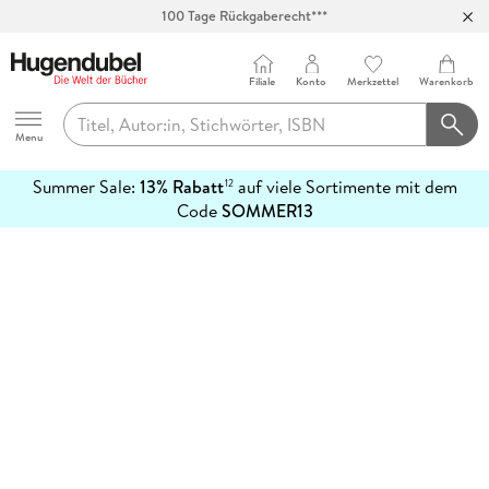
100 Tage Rückgaberecht***
Abholung in über 100 Filialen
Filiale
Konto
Merkzettel
Warenkorb
Hugendubel
Menu
Summer Sale:
13% Rabatt
auf viele Sortimente mit dem
12
mehr
Code
SOMMER13
erfahren