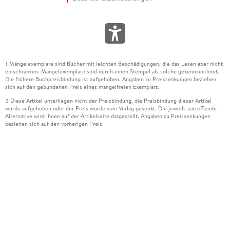
Mängelexemplare sind Bücher mit leichten Beschädigungen, die das Lesen aber nicht
1
einschränken. Mängelexemplare sind durch einen Stempel als solche gekennzeichnet.
Die frühere Buchpreisbindung ist aufgehoben. Angaben zu Preissenkungen beziehen
sich auf den gebundenen Preis eines mangelfreien Exemplars.
Diese Artikel unterliegen nicht der Preisbindung, die Preisbindung dieser Artikel
2
wurde aufgehoben oder der Preis wurde vom Verlag gesenkt. Die jeweils zutreffende
Alternative wird Ihnen auf der Artikelseite dargestellt. Angaben zu Preissenkungen
beziehen sich auf den vorherigen Preis.
Durch Öffnen der Leseprobe willigen Sie ein, dass Daten an den Anbieter der
3
Leseprobe übermittelt werden.
Der gebundene Preis dieses Artikels wird nach Ablauf des auf der Artikelseite
4
dargestellten Datums vom Verlag angehoben.
Der Preisvergleich bezieht sich auf die unverbindliche Preisempfehlung (UVP) des
5
Herstellers.
Der gebundene Preis dieses Artikels wurde vom Verlag gesenkt. Angaben zu
6
Preissenkungen beziehen sich auf den vorherigen Preis.
Die Preisbindung dieses Artikels wurde aufgehoben. Angaben zu Preissenkungen
7