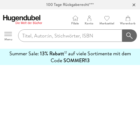
100 Tage Rückgaberecht***
Abholung in über 100 Filialen
Filiale
Konto
Merkzettel
Warenkorb
Hugendubel
Menu
Summer Sale:
13% Rabatt
auf viele Sortimente mit dem
12
mehr
Code
SOMMER13
erfahren