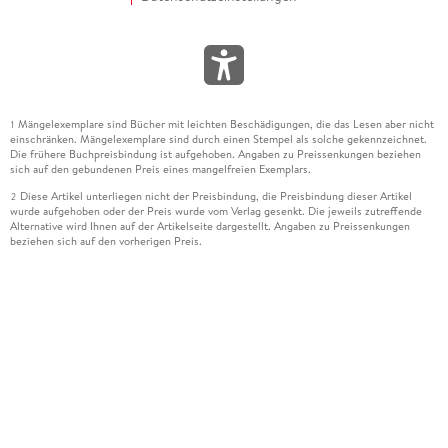
Mängelexemplare sind Bücher mit leichten Beschädigungen, die das Lesen aber nicht
1
einschränken. Mängelexemplare sind durch einen Stempel als solche gekennzeichnet.
Die frühere Buchpreisbindung ist aufgehoben. Angaben zu Preissenkungen beziehen
sich auf den gebundenen Preis eines mangelfreien Exemplars.
Diese Artikel unterliegen nicht der Preisbindung, die Preisbindung dieser Artikel
2
wurde aufgehoben oder der Preis wurde vom Verlag gesenkt. Die jeweils zutreffende
Alternative wird Ihnen auf der Artikelseite dargestellt. Angaben zu Preissenkungen
beziehen sich auf den vorherigen Preis.
Durch Öffnen der Leseprobe willigen Sie ein, dass Daten an den Anbieter der
3
Leseprobe übermittelt werden.
Der gebundene Preis dieses Artikels wird nach Ablauf des auf der Artikelseite
4
dargestellten Datums vom Verlag angehoben.
Der Preisvergleich bezieht sich auf die unverbindliche Preisempfehlung (UVP) des
5
Herstellers.
Der gebundene Preis dieses Artikels wurde vom Verlag gesenkt. Angaben zu
6
Preissenkungen beziehen sich auf den vorherigen Preis.
Die Preisbindung dieses Artikels wurde aufgehoben. Angaben zu Preissenkungen
7