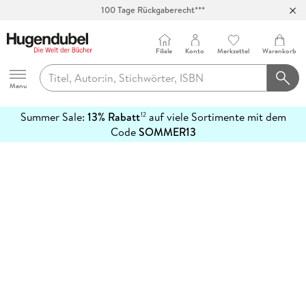
100 Tage Rückgaberecht***
Abholung in über 100 Filialen
Filiale
Konto
Merkzettel
Warenkorb
Hugendubel
Menu
Summer Sale:
13% Rabatt
auf viele Sortimente mit dem
12
mehr
Code
SOMMER13
erfahren