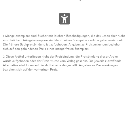
Mängelexemplare sind Bücher mit leichten Beschädigungen, die das Lesen aber nicht
1
einschränken. Mängelexemplare sind durch einen Stempel als solche gekennzeichnet.
Die frühere Buchpreisbindung ist aufgehoben. Angaben zu Preissenkungen beziehen
sich auf den gebundenen Preis eines mangelfreien Exemplars.
Diese Artikel unterliegen nicht der Preisbindung, die Preisbindung dieser Artikel
2
wurde aufgehoben oder der Preis wurde vom Verlag gesenkt. Die jeweils zutreffende
Alternative wird Ihnen auf der Artikelseite dargestellt. Angaben zu Preissenkungen
beziehen sich auf den vorherigen Preis.
Durch Öffnen der Leseprobe willigen Sie ein, dass Daten an den Anbieter der
3
Leseprobe übermittelt werden.
Der gebundene Preis dieses Artikels wird nach Ablauf des auf der Artikelseite
4
dargestellten Datums vom Verlag angehoben.
Der Preisvergleich bezieht sich auf die unverbindliche Preisempfehlung (UVP) des
5
Herstellers.
Der gebundene Preis dieses Artikels wurde vom Verlag gesenkt. Angaben zu
6
Preissenkungen beziehen sich auf den vorherigen Preis.
Die Preisbindung dieses Artikels wurde aufgehoben. Angaben zu Preissenkungen
7