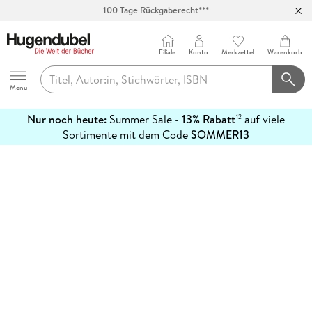
100 Tage Rückgaberecht***
Abholung in über 100 Filialen
Filiale
Konto
Merkzettel
Warenkorb
Hugendubel
Menu
Nur noch heute:
Summer Sale -
13% Rabatt
auf viele
12
mehr
Sortimente mit dem Code
SOMMER13
erfahren