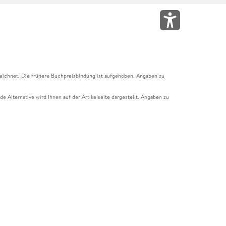
eichnet. Die frühere Buchpreisbindung ist aufgehoben. Angaben zu
e Alternative wird Ihnen auf der Artikelseite dargestellt. Angaben zu
ur Abholung mit Zahlung in der Filiale möglich. Der Gutschein ist nicht
t und das Hugendubel Hörbuch Abo. Der Gutschein ist nicht mit anderen