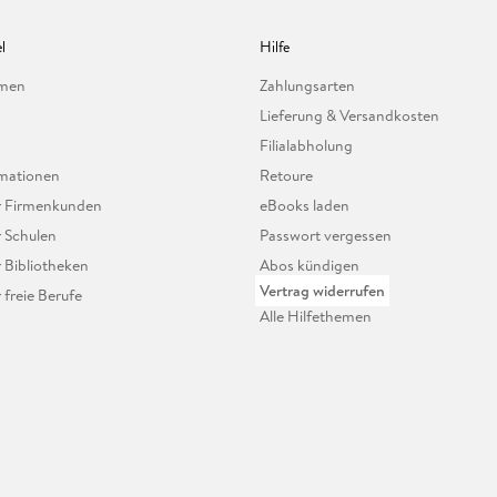
l
Hilfe
hmen
Zahlungsarten
Lieferung & Versandkosten
Filialabholung
mationen
Retoure
ür Firmenkunden
eBooks laden
r Schulen
Passwort vergessen
r Bibliotheken
Abos kündigen
Vertrag widerrufen
r freie Berufe
Alle Hilfethemen