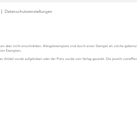
Datenschutzeinstellungen
en aber nicht einschränken. Mängelexemplare sind durch einen Stempel als solche gekennz
ien Exemplars.
ser Artikel wurde aufgehoben oder der Preis wurde vom Verlag gesenkt. Die jeweils zutreffend
ter der Leseprobe übermittelt werden.
kelseite dargestellten Datums vom Verlag angehoben.
g (UVP) des Herstellers.
n zu Preissenkungen beziehen sich auf den vorherigen Preis.
senkungen beziehen sich auf den letzten gebundenen Preis.
kelseite dargestellten Datums vom Verlag angehoben.
n den Gutschein ausschließlich online einlösen unter www.hugendubel.de. Keine Bestellung z
und eBooks) sowie für preisgebundene Kalender, tolino shine (4016621130466), tolino selec
cht möglich. Ein Weiterverkauf und der Handel des Gutscheincodes sind nicht gestattet.