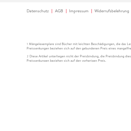
Datenschutz
AGB
Impressum
Widerrufsbelehrung
Mängelexemplare sind Bücher mit leichten Beschädigungen, die das Les
1
Preissenkungen beziehen sich auf den gebundenen Preis eines mangelfre
Diese Artikel unterliegen nicht der Preisbindung, die Preisbindung die
2
Preissenkungen beziehen sich auf den vorherigen Preis.
Durch Öffnen der Leseprobe willigen Sie ein, dass Daten an den Anbie
3
Der gebundene Preis dieses Artikels wird nach Ablauf des auf der Arti
4
Der Preisvergleich bezieht sich auf die unverbindliche Preisempfehlun
5
Der gebundene Preis dieses Artikels wurde vom Verlag gesenkt. Angabe
6
Die Preisbindung dieses Artikels wurde aufgehoben. Angaben zu Preis
7
Der gebundene Preis dieses Artikels wird nach Ablauf des auf der Arti
8
Ihr Gutschein SOMMER13 gilt bis einschließlich 10.08.2026. Sie könne
12
gültig für gesetzlich preisgebundene Artikel (deutschsprachige Bücher 
Gutscheinen und Geschenkkarten kombinierbar. Eine Barauszahlung ist ni