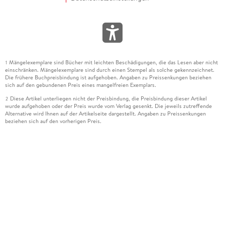
Mängelexemplare sind Bücher mit leichten Beschädigungen, die das Lesen aber nicht
1
einschränken. Mängelexemplare sind durch einen Stempel als solche gekennzeichnet.
Die frühere Buchpreisbindung ist aufgehoben. Angaben zu Preissenkungen beziehen
sich auf den gebundenen Preis eines mangelfreien Exemplars.
Diese Artikel unterliegen nicht der Preisbindung, die Preisbindung dieser Artikel
2
wurde aufgehoben oder der Preis wurde vom Verlag gesenkt. Die jeweils zutreffende
Alternative wird Ihnen auf der Artikelseite dargestellt. Angaben zu Preissenkungen
beziehen sich auf den vorherigen Preis.
Durch Öffnen der Leseprobe willigen Sie ein, dass Daten an den Anbieter der
3
Leseprobe übermittelt werden.
Der gebundene Preis dieses Artikels wird nach Ablauf des auf der Artikelseite
4
dargestellten Datums vom Verlag angehoben.
Der Preisvergleich bezieht sich auf die unverbindliche Preisempfehlung (UVP) des
5
Herstellers.
Der gebundene Preis dieses Artikels wurde vom Verlag gesenkt. Angaben zu
6
Preissenkungen beziehen sich auf den vorherigen Preis.
Die Preisbindung dieses Artikels wurde aufgehoben. Angaben zu Preissenkungen
7