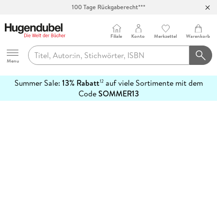
100 Tage Rückgaberecht***
Abholung in über 100 Filialen
Filiale
Konto
Merkzettel
Warenkorb
Hugendubel
Menu
Summer Sale:
13% Rabatt
auf viele Sortimente mit dem
12
mehr
Code
SOMMER13
erfahren