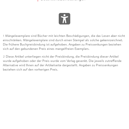
Mängelexemplare sind Bücher mit leichten Beschädigungen, die das Lesen aber nicht
1
einschränken. Mängelexemplare sind durch einen Stempel als solche gekennzeichnet.
Die frühere Buchpreisbindung ist aufgehoben. Angaben zu Preissenkungen beziehen
sich auf den gebundenen Preis eines mangelfreien Exemplars.
Diese Artikel unterliegen nicht der Preisbindung, die Preisbindung dieser Artikel
2
wurde aufgehoben oder der Preis wurde vom Verlag gesenkt. Die jeweils zutreffende
Alternative wird Ihnen auf der Artikelseite dargestellt. Angaben zu Preissenkungen
beziehen sich auf den vorherigen Preis.
Durch Öffnen der Leseprobe willigen Sie ein, dass Daten an den Anbieter der
3
Leseprobe übermittelt werden.
Der gebundene Preis dieses Artikels wird nach Ablauf des auf der Artikelseite
4
dargestellten Datums vom Verlag angehoben.
Der Preisvergleich bezieht sich auf die unverbindliche Preisempfehlung (UVP) des
5
Herstellers.
Der gebundene Preis dieses Artikels wurde vom Verlag gesenkt. Angaben zu
6
Preissenkungen beziehen sich auf den vorherigen Preis.
Die Preisbindung dieses Artikels wurde aufgehoben. Angaben zu Preissenkungen
7