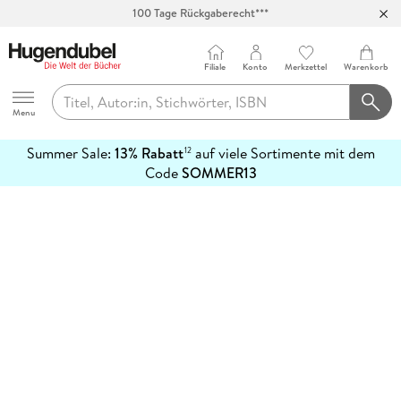
100 Tage Rückgaberecht***
Abholung in über 100 Filialen
Filiale
Konto
Merkzettel
Warenkorb
Hugendubel
Menu
Summer Sale:
13% Rabatt
auf viele Sortimente mit dem
12
mehr
Code
SOMMER13
erfahren