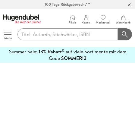
100 Tage Rückgaberecht***
Abholung in über 100 Filialen
Filiale
Konto
Merkzettel
Warenkorb
Hugendubel
Menu
Summer Sale:
13% Rabatt
auf viele Sortimente mit dem
12
mehr
Code
SOMMER13
erfahren