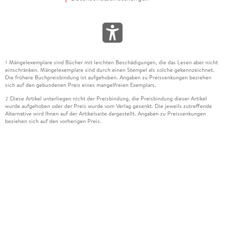
Mängelexemplare sind Bücher mit leichten Beschädigungen, die das Lesen aber nicht
1
einschränken. Mängelexemplare sind durch einen Stempel als solche gekennzeichnet.
Die frühere Buchpreisbindung ist aufgehoben. Angaben zu Preissenkungen beziehen
sich auf den gebundenen Preis eines mangelfreien Exemplars.
Diese Artikel unterliegen nicht der Preisbindung, die Preisbindung dieser Artikel
2
wurde aufgehoben oder der Preis wurde vom Verlag gesenkt. Die jeweils zutreffende
Alternative wird Ihnen auf der Artikelseite dargestellt. Angaben zu Preissenkungen
beziehen sich auf den vorherigen Preis.
Durch Öffnen der Leseprobe willigen Sie ein, dass Daten an den Anbieter der
3
Leseprobe übermittelt werden.
Der gebundene Preis dieses Artikels wird nach Ablauf des auf der Artikelseite
4
dargestellten Datums vom Verlag angehoben.
Der Preisvergleich bezieht sich auf die unverbindliche Preisempfehlung (UVP) des
5
Herstellers.
Der gebundene Preis dieses Artikels wurde vom Verlag gesenkt. Angaben zu
6
Preissenkungen beziehen sich auf den vorherigen Preis.
Die Preisbindung dieses Artikels wurde aufgehoben. Angaben zu Preissenkungen
7