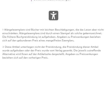
Mängelexemplare sind Bücher mit leichten Beschädigungen, die das Lesen aber nicht
1
einschränken. Mängelexemplare sind durch einen Stempel als solche gekennzeichnet.
Die frühere Buchpreisbindung ist aufgehoben. Angaben zu Preissenkungen beziehen
sich auf den gebundenen Preis eines mangelfreien Exemplars.
Diese Artikel unterliegen nicht der Preisbindung, die Preisbindung dieser Artikel
2
wurde aufgehoben oder der Preis wurde vom Verlag gesenkt. Die jeweils zutreffende
Alternative wird Ihnen auf der Artikelseite dargestellt. Angaben zu Preissenkungen
beziehen sich auf den vorherigen Preis.
Durch Öffnen der Leseprobe willigen Sie ein, dass Daten an den Anbieter der
3
Leseprobe übermittelt werden.
Der gebundene Preis dieses Artikels wird nach Ablauf des auf der Artikelseite
4
dargestellten Datums vom Verlag angehoben.
Der Preisvergleich bezieht sich auf die unverbindliche Preisempfehlung (UVP) des
5
Herstellers.
Der gebundene Preis dieses Artikels wurde vom Verlag gesenkt. Angaben zu
6
Preissenkungen beziehen sich auf den vorherigen Preis.
Die Preisbindung dieses Artikels wurde aufgehoben. Angaben zu Preissenkungen
7