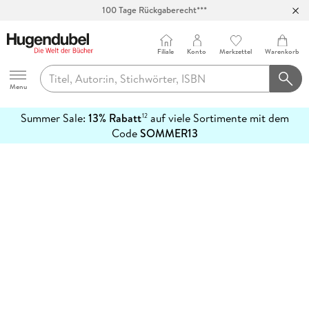
100 Tage Rückgaberecht***
Abholung in über 100 Filialen
Filiale
Konto
Merkzettel
Warenkorb
Hugendubel
Menu
Summer Sale:
13% Rabatt
auf viele Sortimente mit dem
12
mehr
Code
SOMMER13
erfahren