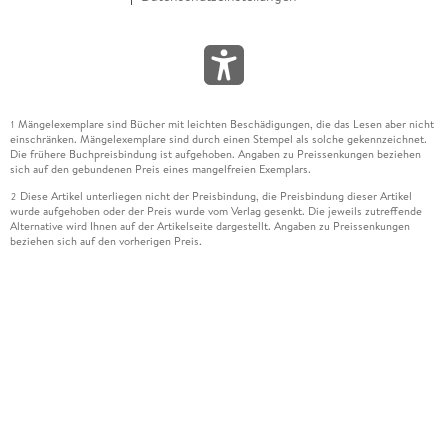
Mängelexemplare sind Bücher mit leichten Beschädigungen, die das Lesen aber nicht
1
einschränken. Mängelexemplare sind durch einen Stempel als solche gekennzeichnet.
Die frühere Buchpreisbindung ist aufgehoben. Angaben zu Preissenkungen beziehen
sich auf den gebundenen Preis eines mangelfreien Exemplars.
Diese Artikel unterliegen nicht der Preisbindung, die Preisbindung dieser Artikel
2
wurde aufgehoben oder der Preis wurde vom Verlag gesenkt. Die jeweils zutreffende
Alternative wird Ihnen auf der Artikelseite dargestellt. Angaben zu Preissenkungen
beziehen sich auf den vorherigen Preis.
Durch Öffnen der Leseprobe willigen Sie ein, dass Daten an den Anbieter der
3
Leseprobe übermittelt werden.
Der gebundene Preis dieses Artikels wird nach Ablauf des auf der Artikelseite
4
dargestellten Datums vom Verlag angehoben.
Der Preisvergleich bezieht sich auf die unverbindliche Preisempfehlung (UVP) des
5
Herstellers.
Der gebundene Preis dieses Artikels wurde vom Verlag gesenkt. Angaben zu
6
Preissenkungen beziehen sich auf den vorherigen Preis.
Die Preisbindung dieses Artikels wurde aufgehoben. Angaben zu Preissenkungen
7