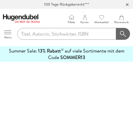
100 Tage Rückgaberecht***
Abholung in über 100 Filialen
Filiale
Konto
Merkzettel
Warenkorb
Hugendubel
Menu
Summer Sale:
13% Rabatt
auf viele Sortimente mit dem
12
mehr
Code
SOMMER13
erfahren