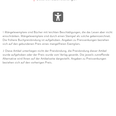
Mängelexemplare sind Bücher mit leichten Beschädigungen, die das Lesen aber nicht
1
einschränken. Mängelexemplare sind durch einen Stempel als solche gekennzeichnet.
Die frühere Buchpreisbindung ist aufgehoben. Angaben zu Preissenkungen beziehen
sich auf den gebundenen Preis eines mangelfreien Exemplars.
Diese Artikel unterliegen nicht der Preisbindung, die Preisbindung dieser Artikel
2
wurde aufgehoben oder der Preis wurde vom Verlag gesenkt. Die jeweils zutreffende
Alternative wird Ihnen auf der Artikelseite dargestellt. Angaben zu Preissenkungen
beziehen sich auf den vorherigen Preis.
Durch Öffnen der Leseprobe willigen Sie ein, dass Daten an den Anbieter der
3
Leseprobe übermittelt werden.
Der gebundene Preis dieses Artikels wird nach Ablauf des auf der Artikelseite
4
dargestellten Datums vom Verlag angehoben.
Der Preisvergleich bezieht sich auf die unverbindliche Preisempfehlung (UVP) des
5
Herstellers.
Der gebundene Preis dieses Artikels wurde vom Verlag gesenkt. Angaben zu
6
Preissenkungen beziehen sich auf den vorherigen Preis.
Die Preisbindung dieses Artikels wurde aufgehoben. Angaben zu Preissenkungen
7