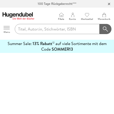
100 Tage Rückgaberecht***
Abholung in über 100 Filialen
Filiale
Konto
Merkzettel
Warenkorb
Hugendubel
Menu
Summer Sale:
13% Rabatt
auf viele Sortimente mit dem
12
mehr
Code
SOMMER13
erfahren