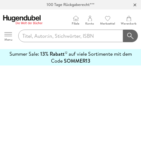
100 Tage Rückgaberecht***
Abholung in über 100 Filialen
Filiale
Konto
Merkzettel
Warenkorb
Hugendubel
Menu
Summer Sale:
13% Rabatt
auf viele Sortimente mit dem
12
mehr
Code
SOMMER13
erfahren