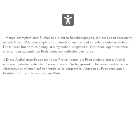
Mängelexemplare sind Bücher mit leichten Beschädigungen, die das Lesen aber nicht
1
einschränken. Mängelexemplare sind durch einen Stempel als solche gekennzeichnet.
Die frühere Buchpreisbindung ist aufgehoben. Angaben zu Preissenkungen beziehen
sich auf den gebundenen Preis eines mangelfreien Exemplars.
Diese Artikel unterliegen nicht der Preisbindung, die Preisbindung dieser Artikel
2
wurde aufgehoben oder der Preis wurde vom Verlag gesenkt. Die jeweils zutreffende
Alternative wird Ihnen auf der Artikelseite dargestellt. Angaben zu Preissenkungen
beziehen sich auf den vorherigen Preis.
Durch Öffnen der Leseprobe willigen Sie ein, dass Daten an den Anbieter der
3
Leseprobe übermittelt werden.
Der gebundene Preis dieses Artikels wird nach Ablauf des auf der Artikelseite
4
dargestellten Datums vom Verlag angehoben.
Der Preisvergleich bezieht sich auf die unverbindliche Preisempfehlung (UVP) des
5
Herstellers.
Der gebundene Preis dieses Artikels wurde vom Verlag gesenkt. Angaben zu
6
Preissenkungen beziehen sich auf den vorherigen Preis.
Die Preisbindung dieses Artikels wurde aufgehoben. Angaben zu Preissenkungen
7