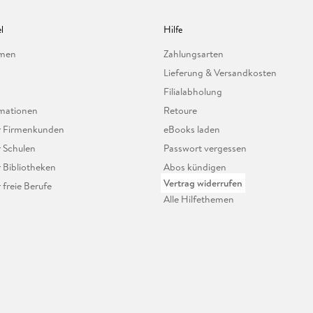
l
Hilfe
hmen
Zahlungsarten
Lieferung & Versandkosten
Filialabholung
mationen
Retoure
ür Firmenkunden
eBooks laden
r Schulen
Passwort vergessen
r Bibliotheken
Abos kündigen
Vertrag widerrufen
r freie Berufe
Alle Hilfethemen