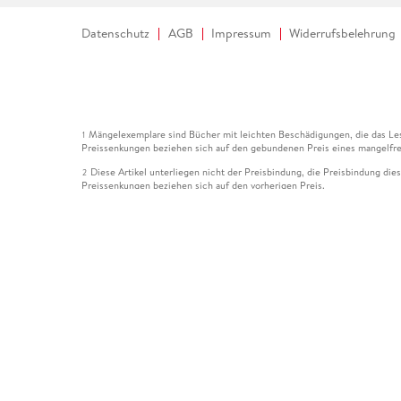
Datenschutz
AGB
Impressum
Widerrufsbelehrung
Mängelexemplare sind Bücher mit leichten Beschädigungen, die das Les
1
Preissenkungen beziehen sich auf den gebundenen Preis eines mangelfre
Diese Artikel unterliegen nicht der Preisbindung, die Preisbindung die
2
Preissenkungen beziehen sich auf den vorherigen Preis.
Durch Öffnen der Leseprobe willigen Sie ein, dass Daten an den Anbie
3
Der gebundene Preis dieses Artikels wird nach Ablauf des auf der Arti
4
Der Preisvergleich bezieht sich auf die unverbindliche Preisempfehlun
5
Der gebundene Preis dieses Artikels wurde vom Verlag gesenkt. Angabe
6
Die Preisbindung dieses Artikels wurde aufgehoben. Angaben zu Preis
7
Der gebundene Preis dieses Artikels wird nach Ablauf des auf der Arti
8
Ihr Gutschein SOMMER13 gilt bis einschließlich 10.08.2026. Sie könne
12
gültig für gesetzlich preisgebundene Artikel (deutschsprachige Bücher 
Gutscheinen und Geschenkkarten kombinierbar. Eine Barauszahlung ist ni