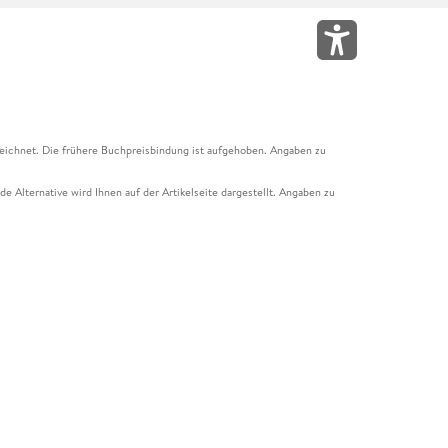
eichnet. Die frühere Buchpreisbindung ist aufgehoben. Angaben zu
e Alternative wird Ihnen auf der Artikelseite dargestellt. Angaben zu
ur Abholung mit Zahlung in der Filiale möglich. Der Gutschein ist nicht
t und das Hugendubel Hörbuch Abo. Der Gutschein ist nicht mit anderen