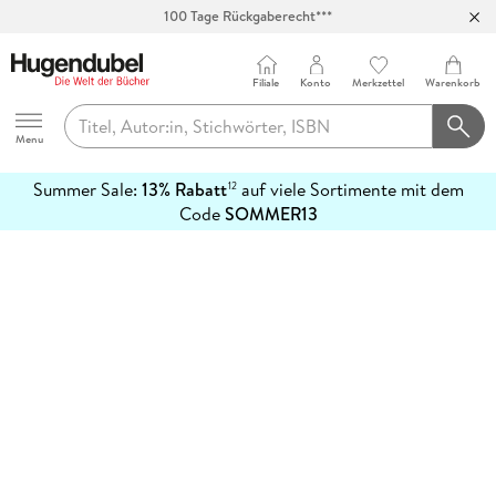
100 Tage Rückgaberecht***
Abholung in über 100 Filialen
Filiale
Konto
Merkzettel
Warenkorb
Hugendubel
Menu
Summer Sale:
13% Rabatt
auf viele Sortimente mit dem
12
mehr
Code
SOMMER13
erfahren