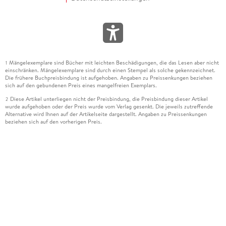
Mängelexemplare sind Bücher mit leichten Beschädigungen, die das Lesen aber nicht
1
einschränken. Mängelexemplare sind durch einen Stempel als solche gekennzeichnet.
Die frühere Buchpreisbindung ist aufgehoben. Angaben zu Preissenkungen beziehen
sich auf den gebundenen Preis eines mangelfreien Exemplars.
Diese Artikel unterliegen nicht der Preisbindung, die Preisbindung dieser Artikel
2
wurde aufgehoben oder der Preis wurde vom Verlag gesenkt. Die jeweils zutreffende
Alternative wird Ihnen auf der Artikelseite dargestellt. Angaben zu Preissenkungen
beziehen sich auf den vorherigen Preis.
Durch Öffnen der Leseprobe willigen Sie ein, dass Daten an den Anbieter der
3
Leseprobe übermittelt werden.
Der gebundene Preis dieses Artikels wird nach Ablauf des auf der Artikelseite
4
dargestellten Datums vom Verlag angehoben.
Der Preisvergleich bezieht sich auf die unverbindliche Preisempfehlung (UVP) des
5
Herstellers.
Der gebundene Preis dieses Artikels wurde vom Verlag gesenkt. Angaben zu
6
Preissenkungen beziehen sich auf den vorherigen Preis.
Die Preisbindung dieses Artikels wurde aufgehoben. Angaben zu Preissenkungen
7