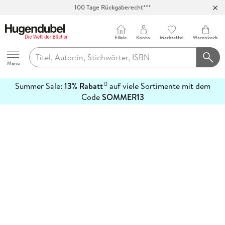
100 Tage Rückgaberecht***
Abholung in über 100 Filialen
Filiale
Konto
Merkzettel
Warenkorb
Hugendubel
Menu
Summer Sale:
13% Rabatt
auf viele Sortimente mit dem
12
mehr
Code
SOMMER13
erfahren