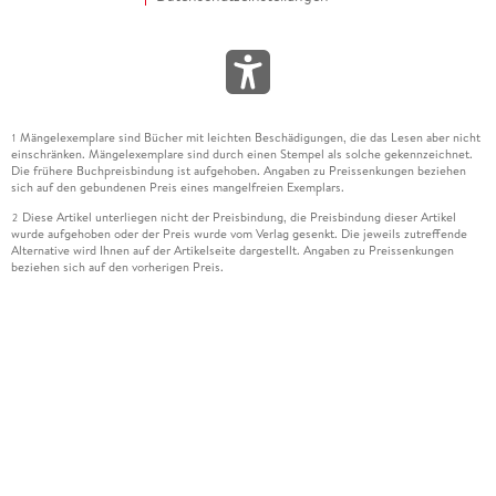
Mängelexemplare sind Bücher mit leichten Beschädigungen, die das Lesen aber nicht
1
einschränken. Mängelexemplare sind durch einen Stempel als solche gekennzeichnet.
Die frühere Buchpreisbindung ist aufgehoben. Angaben zu Preissenkungen beziehen
sich auf den gebundenen Preis eines mangelfreien Exemplars.
Diese Artikel unterliegen nicht der Preisbindung, die Preisbindung dieser Artikel
2
wurde aufgehoben oder der Preis wurde vom Verlag gesenkt. Die jeweils zutreffende
Alternative wird Ihnen auf der Artikelseite dargestellt. Angaben zu Preissenkungen
beziehen sich auf den vorherigen Preis.
Durch Öffnen der Leseprobe willigen Sie ein, dass Daten an den Anbieter der
3
Leseprobe übermittelt werden.
Der gebundene Preis dieses Artikels wird nach Ablauf des auf der Artikelseite
4
dargestellten Datums vom Verlag angehoben.
Der Preisvergleich bezieht sich auf die unverbindliche Preisempfehlung (UVP) des
5
Herstellers.
Der gebundene Preis dieses Artikels wurde vom Verlag gesenkt. Angaben zu
6
Preissenkungen beziehen sich auf den vorherigen Preis.
Die Preisbindung dieses Artikels wurde aufgehoben. Angaben zu Preissenkungen
7