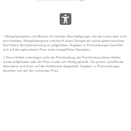
Mängelexemplare sind Bücher mit leichten Beschädigungen, die das Lesen aber nicht
1
einschränken. Mängelexemplare sind durch einen Stempel als solche gekennzeichnet.
Die frühere Buchpreisbindung ist aufgehoben. Angaben zu Preissenkungen beziehen
sich auf den gebundenen Preis eines mangelfreien Exemplars.
Diese Artikel unterliegen nicht der Preisbindung, die Preisbindung dieser Artikel
2
wurde aufgehoben oder der Preis wurde vom Verlag gesenkt. Die jeweils zutreffende
Alternative wird Ihnen auf der Artikelseite dargestellt. Angaben zu Preissenkungen
beziehen sich auf den vorherigen Preis.
Durch Öffnen der Leseprobe willigen Sie ein, dass Daten an den Anbieter der
3
Leseprobe übermittelt werden.
Der gebundene Preis dieses Artikels wird nach Ablauf des auf der Artikelseite
4
dargestellten Datums vom Verlag angehoben.
Der Preisvergleich bezieht sich auf die unverbindliche Preisempfehlung (UVP) des
5
Herstellers.
Der gebundene Preis dieses Artikels wurde vom Verlag gesenkt. Angaben zu
6
Preissenkungen beziehen sich auf den vorherigen Preis.
Die Preisbindung dieses Artikels wurde aufgehoben. Angaben zu Preissenkungen
7