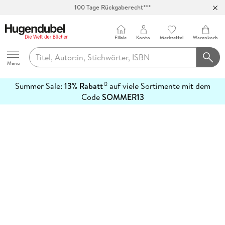
100 Tage Rückgaberecht***
Abholung in über 100 Filialen
Filiale
Konto
Merkzettel
Warenkorb
Hugendubel
Menu
Summer Sale:
13% Rabatt
auf viele Sortimente mit dem
12
mehr
Code
SOMMER13
erfahren