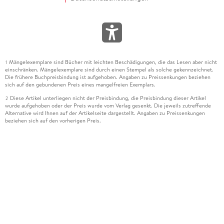
Mängelexemplare sind Bücher mit leichten Beschädigungen, die das Lesen aber nicht
1
einschränken. Mängelexemplare sind durch einen Stempel als solche gekennzeichnet.
Die frühere Buchpreisbindung ist aufgehoben. Angaben zu Preissenkungen beziehen
sich auf den gebundenen Preis eines mangelfreien Exemplars.
Diese Artikel unterliegen nicht der Preisbindung, die Preisbindung dieser Artikel
2
wurde aufgehoben oder der Preis wurde vom Verlag gesenkt. Die jeweils zutreffende
Alternative wird Ihnen auf der Artikelseite dargestellt. Angaben zu Preissenkungen
beziehen sich auf den vorherigen Preis.
Durch Öffnen der Leseprobe willigen Sie ein, dass Daten an den Anbieter der
3
Leseprobe übermittelt werden.
Der gebundene Preis dieses Artikels wird nach Ablauf des auf der Artikelseite
4
dargestellten Datums vom Verlag angehoben.
Der Preisvergleich bezieht sich auf die unverbindliche Preisempfehlung (UVP) des
5
Herstellers.
Der gebundene Preis dieses Artikels wurde vom Verlag gesenkt. Angaben zu
6
Preissenkungen beziehen sich auf den vorherigen Preis.
Die Preisbindung dieses Artikels wurde aufgehoben. Angaben zu Preissenkungen
7