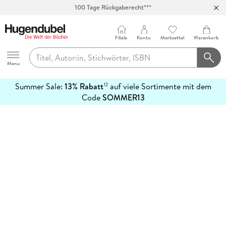
100 Tage Rückgaberecht***
Abholung in über 100 Filialen
Filiale
Konto
Merkzettel
Warenkorb
Hugendubel
Menu
Summer Sale:
13% Rabatt
auf viele Sortimente mit dem
12
mehr
Code
SOMMER13
erfahren