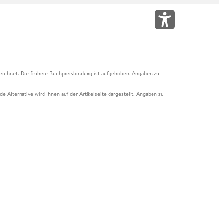
eichnet. Die frühere Buchpreisbindung ist aufgehoben. Angaben zu
e Alternative wird Ihnen auf der Artikelseite dargestellt. Angaben zu
ur Abholung mit Zahlung in der Filiale möglich. Der Gutschein ist nicht
t und das Hugendubel Hörbuch Abo. Der Gutschein ist nicht mit anderen