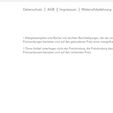
Datenschutz
AGB
Impressum
Widerrufsbelehrung
Mängelexemplare sind Bücher mit leichten Beschädigungen, die das Les
1
Preissenkungen beziehen sich auf den gebundenen Preis eines mangelfre
Diese Artikel unterliegen nicht der Preisbindung, die Preisbindung die
2
Preissenkungen beziehen sich auf den vorherigen Preis.
Durch Öffnen der Leseprobe willigen Sie ein, dass Daten an den Anbie
3
Der gebundene Preis dieses Artikels wird nach Ablauf des auf der Arti
4
Der Preisvergleich bezieht sich auf die unverbindliche Preisempfehlun
5
Der gebundene Preis dieses Artikels wurde vom Verlag gesenkt. Angabe
6
Die Preisbindung dieses Artikels wurde aufgehoben. Angaben zu Preis
7
Der gebundene Preis dieses Artikels wird nach Ablauf des auf der Arti
8
Ihr Gutschein SOMMER13 gilt bis einschließlich 10.08.2026. Sie könne
12
gültig für gesetzlich preisgebundene Artikel (deutschsprachige Bücher 
Gutscheinen und Geschenkkarten kombinierbar. Eine Barauszahlung ist ni