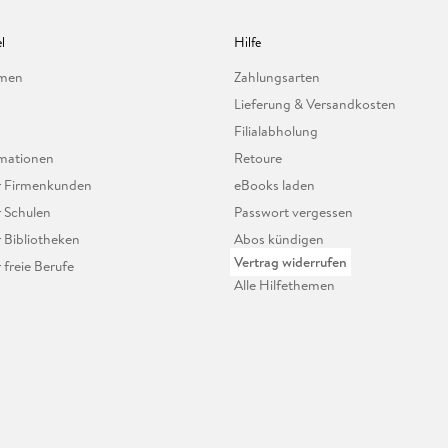
l
Hilfe
hmen
Zahlungsarten
Lieferung & Versandkosten
Filialabholung
mationen
Retoure
ür Firmenkunden
eBooks laden
r Schulen
Passwort vergessen
r Bibliotheken
Abos kündigen
Vertrag widerrufen
r freie Berufe
Alle Hilfethemen