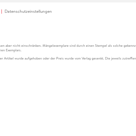
Datenschutzeinstellungen
en aber nicht einschränken. Mängelexemplare sind durch einen Stempel als solche gekennz
ien Exemplars.
ser Artikel wurde aufgehoben oder der Preis wurde vom Verlag gesenkt. Die jeweils zutreffend
ter der Leseprobe übermittelt werden.
kelseite dargestellten Datums vom Verlag angehoben.
g (UVP) des Herstellers.
n zu Preissenkungen beziehen sich auf den vorherigen Preis.
senkungen beziehen sich auf den letzten gebundenen Preis.
kelseite dargestellten Datums vom Verlag angehoben.
n den Gutschein ausschließlich online einlösen unter www.hugendubel.de. Keine Bestellung z
und eBooks) sowie für preisgebundene Kalender, tolino shine (4016621130466), tolino selec
cht möglich. Ein Weiterverkauf und der Handel des Gutscheincodes sind nicht gestattet.