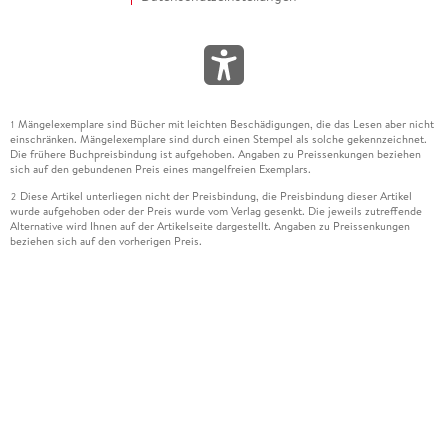
Mängelexemplare sind Bücher mit leichten Beschädigungen, die das Lesen aber nicht
1
einschränken. Mängelexemplare sind durch einen Stempel als solche gekennzeichnet.
Die frühere Buchpreisbindung ist aufgehoben. Angaben zu Preissenkungen beziehen
sich auf den gebundenen Preis eines mangelfreien Exemplars.
Diese Artikel unterliegen nicht der Preisbindung, die Preisbindung dieser Artikel
2
wurde aufgehoben oder der Preis wurde vom Verlag gesenkt. Die jeweils zutreffende
Alternative wird Ihnen auf der Artikelseite dargestellt. Angaben zu Preissenkungen
beziehen sich auf den vorherigen Preis.
Durch Öffnen der Leseprobe willigen Sie ein, dass Daten an den Anbieter der
3
Leseprobe übermittelt werden.
Der gebundene Preis dieses Artikels wird nach Ablauf des auf der Artikelseite
4
dargestellten Datums vom Verlag angehoben.
Der Preisvergleich bezieht sich auf die unverbindliche Preisempfehlung (UVP) des
5
Herstellers.
Der gebundene Preis dieses Artikels wurde vom Verlag gesenkt. Angaben zu
6
Preissenkungen beziehen sich auf den vorherigen Preis.
Die Preisbindung dieses Artikels wurde aufgehoben. Angaben zu Preissenkungen
7