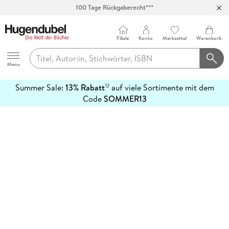
100 Tage Rückgaberecht***
Abholung in über 100 Filialen
Filiale
Konto
Merkzettel
Warenkorb
Hugendubel
Menu
Summer Sale:
13% Rabatt
auf viele Sortimente mit dem
12
mehr
Code
SOMMER13
erfahren