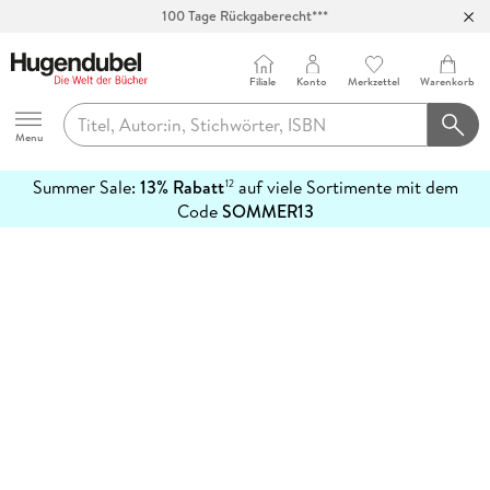
100 Tage Rückgaberecht***
Abholung in über 100 Filialen
Filiale
Konto
Merkzettel
Warenkorb
Hugendubel
Menu
Summer Sale:
13% Rabatt
auf viele Sortimente mit dem
12
mehr
Code
SOMMER13
erfahren