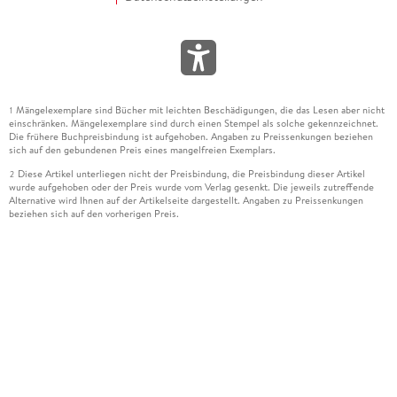
Mängelexemplare sind Bücher mit leichten Beschädigungen, die das Lesen aber nicht
1
einschränken. Mängelexemplare sind durch einen Stempel als solche gekennzeichnet.
Die frühere Buchpreisbindung ist aufgehoben. Angaben zu Preissenkungen beziehen
sich auf den gebundenen Preis eines mangelfreien Exemplars.
Diese Artikel unterliegen nicht der Preisbindung, die Preisbindung dieser Artikel
2
wurde aufgehoben oder der Preis wurde vom Verlag gesenkt. Die jeweils zutreffende
Alternative wird Ihnen auf der Artikelseite dargestellt. Angaben zu Preissenkungen
beziehen sich auf den vorherigen Preis.
Durch Öffnen der Leseprobe willigen Sie ein, dass Daten an den Anbieter der
3
Leseprobe übermittelt werden.
Der gebundene Preis dieses Artikels wird nach Ablauf des auf der Artikelseite
4
dargestellten Datums vom Verlag angehoben.
Der Preisvergleich bezieht sich auf die unverbindliche Preisempfehlung (UVP) des
5
Herstellers.
Der gebundene Preis dieses Artikels wurde vom Verlag gesenkt. Angaben zu
6
Preissenkungen beziehen sich auf den vorherigen Preis.
Die Preisbindung dieses Artikels wurde aufgehoben. Angaben zu Preissenkungen
7