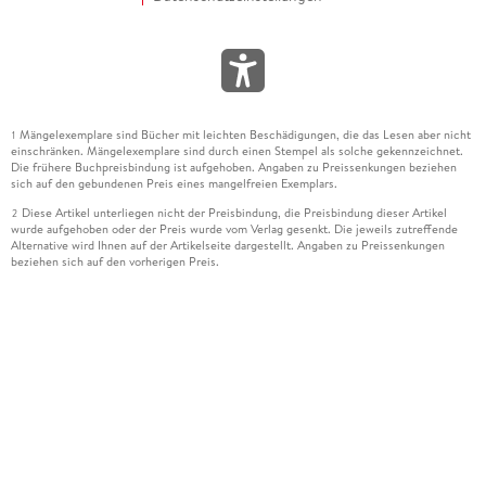
Mängelexemplare sind Bücher mit leichten Beschädigungen, die das Lesen aber nicht
1
einschränken. Mängelexemplare sind durch einen Stempel als solche gekennzeichnet.
Die frühere Buchpreisbindung ist aufgehoben. Angaben zu Preissenkungen beziehen
sich auf den gebundenen Preis eines mangelfreien Exemplars.
Diese Artikel unterliegen nicht der Preisbindung, die Preisbindung dieser Artikel
2
wurde aufgehoben oder der Preis wurde vom Verlag gesenkt. Die jeweils zutreffende
Alternative wird Ihnen auf der Artikelseite dargestellt. Angaben zu Preissenkungen
beziehen sich auf den vorherigen Preis.
Durch Öffnen der Leseprobe willigen Sie ein, dass Daten an den Anbieter der
3
Leseprobe übermittelt werden.
Der gebundene Preis dieses Artikels wird nach Ablauf des auf der Artikelseite
4
dargestellten Datums vom Verlag angehoben.
Der Preisvergleich bezieht sich auf die unverbindliche Preisempfehlung (UVP) des
5
Herstellers.
Der gebundene Preis dieses Artikels wurde vom Verlag gesenkt. Angaben zu
6
Preissenkungen beziehen sich auf den vorherigen Preis.
Die Preisbindung dieses Artikels wurde aufgehoben. Angaben zu Preissenkungen
7