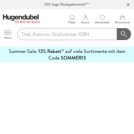
100 Tage Rückgaberecht***
Abholung in über 100 Filialen
Filiale
Konto
Merkzettel
Warenkorb
Hugendubel
Menu
Summer Sale:
13% Rabatt
auf viele Sortimente mit dem
12
mehr
Code
SOMMER13
erfahren