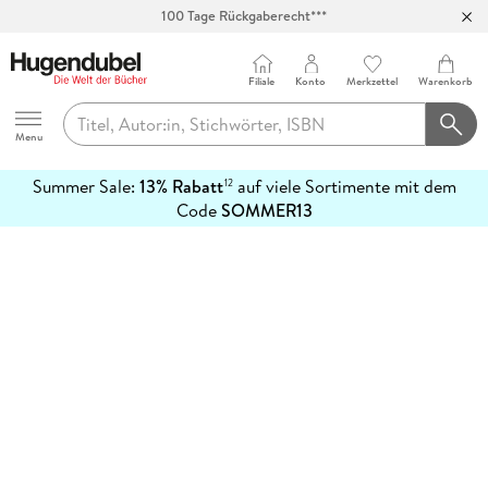
100 Tage Rückgaberecht***
Abholung in über 100 Filialen
Filiale
Konto
Merkzettel
Warenkorb
Hugendubel
Menu
Summer Sale:
13% Rabatt
auf viele Sortimente mit dem
12
mehr
Code
SOMMER13
erfahren