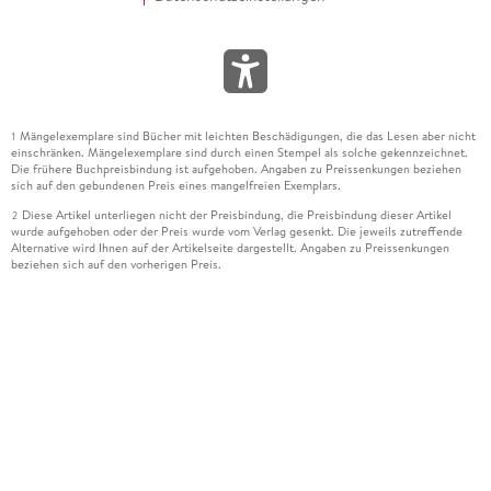
Mängelexemplare sind Bücher mit leichten Beschädigungen, die das Lesen aber nicht
1
einschränken. Mängelexemplare sind durch einen Stempel als solche gekennzeichnet.
Die frühere Buchpreisbindung ist aufgehoben. Angaben zu Preissenkungen beziehen
sich auf den gebundenen Preis eines mangelfreien Exemplars.
Diese Artikel unterliegen nicht der Preisbindung, die Preisbindung dieser Artikel
2
wurde aufgehoben oder der Preis wurde vom Verlag gesenkt. Die jeweils zutreffende
Alternative wird Ihnen auf der Artikelseite dargestellt. Angaben zu Preissenkungen
beziehen sich auf den vorherigen Preis.
Durch Öffnen der Leseprobe willigen Sie ein, dass Daten an den Anbieter der
3
Leseprobe übermittelt werden.
Der gebundene Preis dieses Artikels wird nach Ablauf des auf der Artikelseite
4
dargestellten Datums vom Verlag angehoben.
Der Preisvergleich bezieht sich auf die unverbindliche Preisempfehlung (UVP) des
5
Herstellers.
Der gebundene Preis dieses Artikels wurde vom Verlag gesenkt. Angaben zu
6
Preissenkungen beziehen sich auf den vorherigen Preis.
Die Preisbindung dieses Artikels wurde aufgehoben. Angaben zu Preissenkungen
7