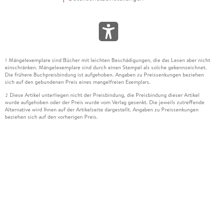
Mängelexemplare sind Bücher mit leichten Beschädigungen, die das Lesen aber nicht
1
einschränken. Mängelexemplare sind durch einen Stempel als solche gekennzeichnet.
Die frühere Buchpreisbindung ist aufgehoben. Angaben zu Preissenkungen beziehen
sich auf den gebundenen Preis eines mangelfreien Exemplars.
Diese Artikel unterliegen nicht der Preisbindung, die Preisbindung dieser Artikel
2
wurde aufgehoben oder der Preis wurde vom Verlag gesenkt. Die jeweils zutreffende
Alternative wird Ihnen auf der Artikelseite dargestellt. Angaben zu Preissenkungen
beziehen sich auf den vorherigen Preis.
Durch Öffnen der Leseprobe willigen Sie ein, dass Daten an den Anbieter der
3
Leseprobe übermittelt werden.
Der gebundene Preis dieses Artikels wird nach Ablauf des auf der Artikelseite
4
dargestellten Datums vom Verlag angehoben.
Der Preisvergleich bezieht sich auf die unverbindliche Preisempfehlung (UVP) des
5
Herstellers.
Der gebundene Preis dieses Artikels wurde vom Verlag gesenkt. Angaben zu
6
Preissenkungen beziehen sich auf den vorherigen Preis.
Die Preisbindung dieses Artikels wurde aufgehoben. Angaben zu Preissenkungen
7