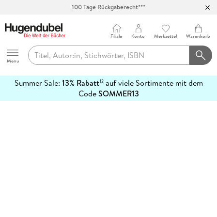
100 Tage Rückgaberecht***
Abholung in über 100 Filialen
Filiale
Konto
Merkzettel
Warenkorb
Hugendubel
Menu
Summer Sale:
13% Rabatt
auf viele Sortimente mit dem
12
mehr
Code
SOMMER13
erfahren