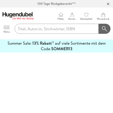
100 Tage Rückgaberecht***
Abholung in über 100 Filialen
Filiale
Konto
Merkzettel
Warenkorb
Hugendubel
Menu
Summer Sale:
13% Rabatt
auf viele Sortimente mit dem
12
mehr
Code
SOMMER13
erfahren