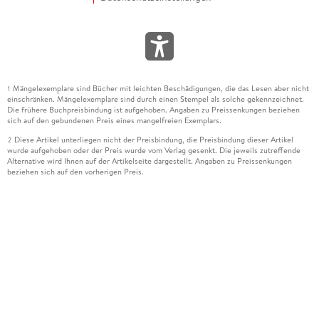
Mängelexemplare sind Bücher mit leichten Beschädigungen, die das Lesen aber nicht
1
einschränken. Mängelexemplare sind durch einen Stempel als solche gekennzeichnet.
Die frühere Buchpreisbindung ist aufgehoben. Angaben zu Preissenkungen beziehen
sich auf den gebundenen Preis eines mangelfreien Exemplars.
Diese Artikel unterliegen nicht der Preisbindung, die Preisbindung dieser Artikel
2
wurde aufgehoben oder der Preis wurde vom Verlag gesenkt. Die jeweils zutreffende
Alternative wird Ihnen auf der Artikelseite dargestellt. Angaben zu Preissenkungen
beziehen sich auf den vorherigen Preis.
Durch Öffnen der Leseprobe willigen Sie ein, dass Daten an den Anbieter der
3
Leseprobe übermittelt werden.
Der gebundene Preis dieses Artikels wird nach Ablauf des auf der Artikelseite
4
dargestellten Datums vom Verlag angehoben.
Der Preisvergleich bezieht sich auf die unverbindliche Preisempfehlung (UVP) des
5
Herstellers.
Der gebundene Preis dieses Artikels wurde vom Verlag gesenkt. Angaben zu
6
Preissenkungen beziehen sich auf den vorherigen Preis.
Die Preisbindung dieses Artikels wurde aufgehoben. Angaben zu Preissenkungen
7