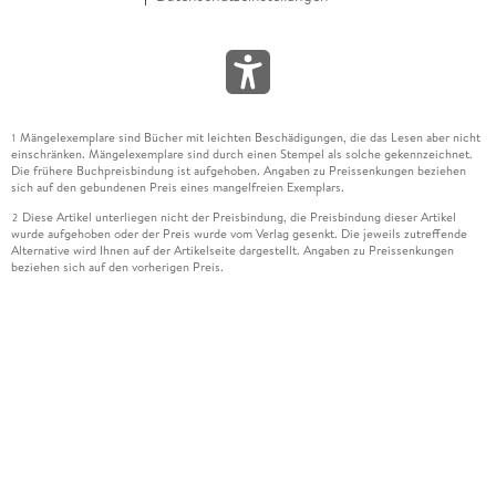
Mängelexemplare sind Bücher mit leichten Beschädigungen, die das Lesen aber nicht
1
einschränken. Mängelexemplare sind durch einen Stempel als solche gekennzeichnet.
Die frühere Buchpreisbindung ist aufgehoben. Angaben zu Preissenkungen beziehen
sich auf den gebundenen Preis eines mangelfreien Exemplars.
Diese Artikel unterliegen nicht der Preisbindung, die Preisbindung dieser Artikel
2
wurde aufgehoben oder der Preis wurde vom Verlag gesenkt. Die jeweils zutreffende
Alternative wird Ihnen auf der Artikelseite dargestellt. Angaben zu Preissenkungen
beziehen sich auf den vorherigen Preis.
Durch Öffnen der Leseprobe willigen Sie ein, dass Daten an den Anbieter der
3
Leseprobe übermittelt werden.
Der gebundene Preis dieses Artikels wird nach Ablauf des auf der Artikelseite
4
dargestellten Datums vom Verlag angehoben.
Der Preisvergleich bezieht sich auf die unverbindliche Preisempfehlung (UVP) des
5
Herstellers.
Der gebundene Preis dieses Artikels wurde vom Verlag gesenkt. Angaben zu
6
Preissenkungen beziehen sich auf den vorherigen Preis.
Die Preisbindung dieses Artikels wurde aufgehoben. Angaben zu Preissenkungen
7