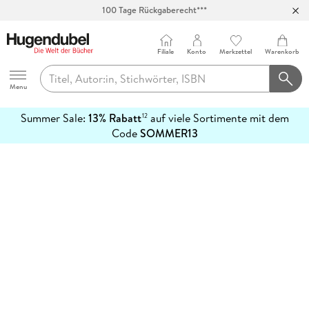
100 Tage Rückgaberecht***
Abholung in über 100 Filialen
Filiale
Konto
Merkzettel
Warenkorb
Hugendubel
Menu
Summer Sale:
13% Rabatt
auf viele Sortimente mit dem
12
mehr
Code
SOMMER13
erfahren