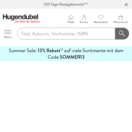
100 Tage Rückgaberecht***
Abholung in über 100 Filialen
Filiale
Konto
Merkzettel
Warenkorb
Hugendubel
Menu
Summer Sale:
13% Rabatt
auf viele Sortimente mit dem
12
mehr
Code
SOMMER13
erfahren