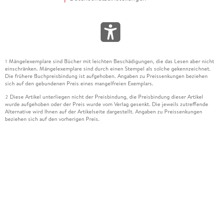
Mängelexemplare sind Bücher mit leichten Beschädigungen, die das Lesen aber nicht
1
einschränken. Mängelexemplare sind durch einen Stempel als solche gekennzeichnet.
Die frühere Buchpreisbindung ist aufgehoben. Angaben zu Preissenkungen beziehen
sich auf den gebundenen Preis eines mangelfreien Exemplars.
Diese Artikel unterliegen nicht der Preisbindung, die Preisbindung dieser Artikel
2
wurde aufgehoben oder der Preis wurde vom Verlag gesenkt. Die jeweils zutreffende
Alternative wird Ihnen auf der Artikelseite dargestellt. Angaben zu Preissenkungen
beziehen sich auf den vorherigen Preis.
Durch Öffnen der Leseprobe willigen Sie ein, dass Daten an den Anbieter der
3
Leseprobe übermittelt werden.
Der gebundene Preis dieses Artikels wird nach Ablauf des auf der Artikelseite
4
dargestellten Datums vom Verlag angehoben.
Der Preisvergleich bezieht sich auf die unverbindliche Preisempfehlung (UVP) des
5
Herstellers.
Der gebundene Preis dieses Artikels wurde vom Verlag gesenkt. Angaben zu
6
Preissenkungen beziehen sich auf den vorherigen Preis.
Die Preisbindung dieses Artikels wurde aufgehoben. Angaben zu Preissenkungen
7