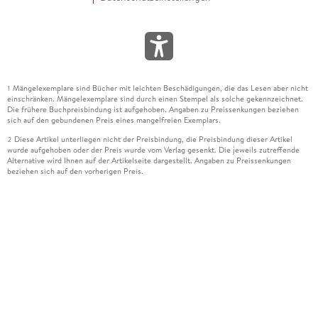
Mängelexemplare sind Bücher mit leichten Beschädigungen, die das Lesen aber nicht
1
einschränken. Mängelexemplare sind durch einen Stempel als solche gekennzeichnet.
Die frühere Buchpreisbindung ist aufgehoben. Angaben zu Preissenkungen beziehen
sich auf den gebundenen Preis eines mangelfreien Exemplars.
Diese Artikel unterliegen nicht der Preisbindung, die Preisbindung dieser Artikel
2
wurde aufgehoben oder der Preis wurde vom Verlag gesenkt. Die jeweils zutreffende
Alternative wird Ihnen auf der Artikelseite dargestellt. Angaben zu Preissenkungen
beziehen sich auf den vorherigen Preis.
Durch Öffnen der Leseprobe willigen Sie ein, dass Daten an den Anbieter der
3
Leseprobe übermittelt werden.
Der gebundene Preis dieses Artikels wird nach Ablauf des auf der Artikelseite
4
dargestellten Datums vom Verlag angehoben.
Der Preisvergleich bezieht sich auf die unverbindliche Preisempfehlung (UVP) des
5
Herstellers.
Der gebundene Preis dieses Artikels wurde vom Verlag gesenkt. Angaben zu
6
Preissenkungen beziehen sich auf den vorherigen Preis.
Die Preisbindung dieses Artikels wurde aufgehoben. Angaben zu Preissenkungen
7