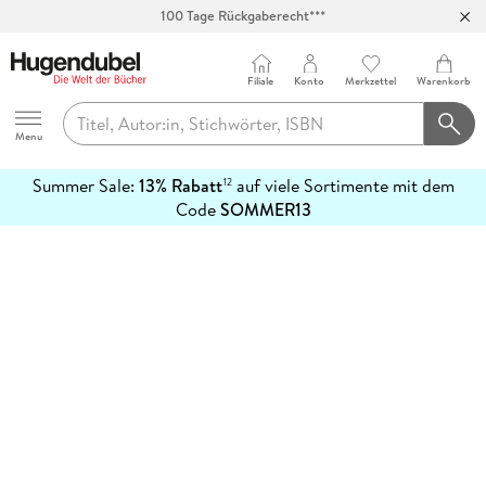
100 Tage Rückgaberecht***
Abholung in über 100 Filialen
Filiale
Konto
Merkzettel
Warenkorb
Hugendubel
Menu
Summer Sale:
13% Rabatt
auf viele Sortimente mit dem
12
mehr
Code
SOMMER13
erfahren