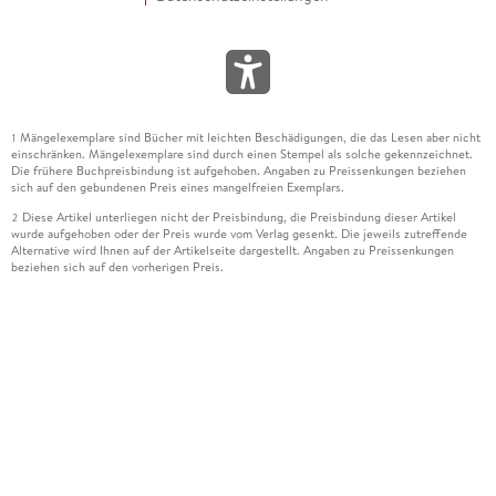
Mängelexemplare sind Bücher mit leichten Beschädigungen, die das Lesen aber nicht
1
einschränken. Mängelexemplare sind durch einen Stempel als solche gekennzeichnet.
Die frühere Buchpreisbindung ist aufgehoben. Angaben zu Preissenkungen beziehen
sich auf den gebundenen Preis eines mangelfreien Exemplars.
Diese Artikel unterliegen nicht der Preisbindung, die Preisbindung dieser Artikel
2
wurde aufgehoben oder der Preis wurde vom Verlag gesenkt. Die jeweils zutreffende
Alternative wird Ihnen auf der Artikelseite dargestellt. Angaben zu Preissenkungen
beziehen sich auf den vorherigen Preis.
Durch Öffnen der Leseprobe willigen Sie ein, dass Daten an den Anbieter der
3
Leseprobe übermittelt werden.
Der gebundene Preis dieses Artikels wird nach Ablauf des auf der Artikelseite
4
dargestellten Datums vom Verlag angehoben.
Der Preisvergleich bezieht sich auf die unverbindliche Preisempfehlung (UVP) des
5
Herstellers.
Der gebundene Preis dieses Artikels wurde vom Verlag gesenkt. Angaben zu
6
Preissenkungen beziehen sich auf den vorherigen Preis.
Die Preisbindung dieses Artikels wurde aufgehoben. Angaben zu Preissenkungen
7