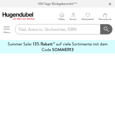
100 Tage Rückgaberecht***
Abholung in über 100 Filialen
Filiale
Konto
Merkzettel
Warenkorb
Hugendubel
Menu
Summer Sale:
13% Rabatt
auf viele Sortimente mit dem
12
mehr
Code
SOMMER13
erfahren