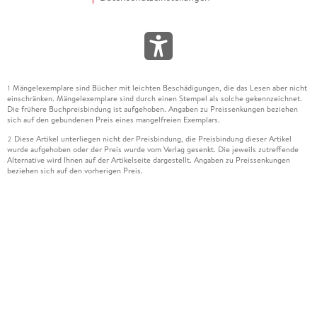
Mängelexemplare sind Bücher mit leichten Beschädigungen, die das Lesen aber nicht
1
einschränken. Mängelexemplare sind durch einen Stempel als solche gekennzeichnet.
Die frühere Buchpreisbindung ist aufgehoben. Angaben zu Preissenkungen beziehen
sich auf den gebundenen Preis eines mangelfreien Exemplars.
Diese Artikel unterliegen nicht der Preisbindung, die Preisbindung dieser Artikel
2
wurde aufgehoben oder der Preis wurde vom Verlag gesenkt. Die jeweils zutreffende
Alternative wird Ihnen auf der Artikelseite dargestellt. Angaben zu Preissenkungen
beziehen sich auf den vorherigen Preis.
Durch Öffnen der Leseprobe willigen Sie ein, dass Daten an den Anbieter der
3
Leseprobe übermittelt werden.
Der gebundene Preis dieses Artikels wird nach Ablauf des auf der Artikelseite
4
dargestellten Datums vom Verlag angehoben.
Der Preisvergleich bezieht sich auf die unverbindliche Preisempfehlung (UVP) des
5
Herstellers.
Der gebundene Preis dieses Artikels wurde vom Verlag gesenkt. Angaben zu
6
Preissenkungen beziehen sich auf den vorherigen Preis.
Die Preisbindung dieses Artikels wurde aufgehoben. Angaben zu Preissenkungen
7