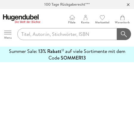
100 Tage Rückgaberecht***
Abholung in über 100 Filialen
Filiale
Konto
Merkzettel
Warenkorb
Hugendubel
Menu
Summer Sale:
13% Rabatt
auf viele Sortimente mit dem
12
mehr
Code
SOMMER13
erfahren