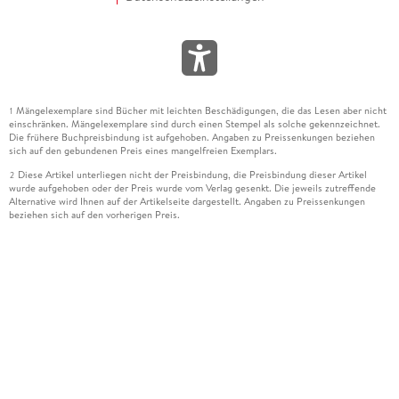
Mängelexemplare sind Bücher mit leichten Beschädigungen, die das Lesen aber nicht
1
einschränken. Mängelexemplare sind durch einen Stempel als solche gekennzeichnet.
Die frühere Buchpreisbindung ist aufgehoben. Angaben zu Preissenkungen beziehen
sich auf den gebundenen Preis eines mangelfreien Exemplars.
Diese Artikel unterliegen nicht der Preisbindung, die Preisbindung dieser Artikel
2
wurde aufgehoben oder der Preis wurde vom Verlag gesenkt. Die jeweils zutreffende
Alternative wird Ihnen auf der Artikelseite dargestellt. Angaben zu Preissenkungen
beziehen sich auf den vorherigen Preis.
Durch Öffnen der Leseprobe willigen Sie ein, dass Daten an den Anbieter der
3
Leseprobe übermittelt werden.
Der gebundene Preis dieses Artikels wird nach Ablauf des auf der Artikelseite
4
dargestellten Datums vom Verlag angehoben.
Der Preisvergleich bezieht sich auf die unverbindliche Preisempfehlung (UVP) des
5
Herstellers.
Der gebundene Preis dieses Artikels wurde vom Verlag gesenkt. Angaben zu
6
Preissenkungen beziehen sich auf den vorherigen Preis.
Die Preisbindung dieses Artikels wurde aufgehoben. Angaben zu Preissenkungen
7