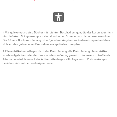
Mängelexemplare sind Bücher mit leichten Beschädigungen, die das Lesen aber nicht
1
einschränken. Mängelexemplare sind durch einen Stempel als solche gekennzeichnet.
Die frühere Buchpreisbindung ist aufgehoben. Angaben zu Preissenkungen beziehen
sich auf den gebundenen Preis eines mangelfreien Exemplars.
Diese Artikel unterliegen nicht der Preisbindung, die Preisbindung dieser Artikel
2
wurde aufgehoben oder der Preis wurde vom Verlag gesenkt. Die jeweils zutreffende
Alternative wird Ihnen auf der Artikelseite dargestellt. Angaben zu Preissenkungen
beziehen sich auf den vorherigen Preis.
Durch Öffnen der Leseprobe willigen Sie ein, dass Daten an den Anbieter der
3
Leseprobe übermittelt werden.
Der gebundene Preis dieses Artikels wird nach Ablauf des auf der Artikelseite
4
dargestellten Datums vom Verlag angehoben.
Der Preisvergleich bezieht sich auf die unverbindliche Preisempfehlung (UVP) des
5
Herstellers.
Der gebundene Preis dieses Artikels wurde vom Verlag gesenkt. Angaben zu
6
Preissenkungen beziehen sich auf den vorherigen Preis.
Die Preisbindung dieses Artikels wurde aufgehoben. Angaben zu Preissenkungen
7