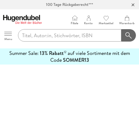
100 Tage Rückgaberecht***
Abholung in über 100 Filialen
Filiale
Konto
Merkzettel
Warenkorb
Hugendubel
Menu
Summer Sale:
13% Rabatt
auf viele Sortimente mit dem
12
mehr
Code
SOMMER13
erfahren