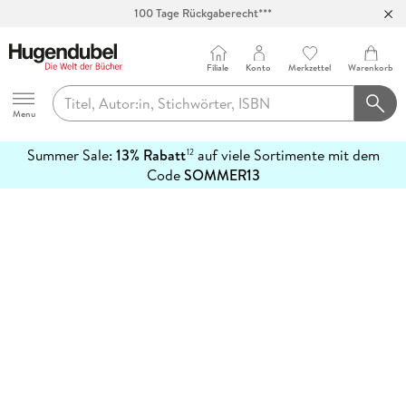
100 Tage Rückgaberecht***
Abholung in über 100 Filialen
Filiale
Konto
Merkzettel
Warenkorb
Hugendubel
Menu
Summer Sale:
13% Rabatt
auf viele Sortimente mit dem
12
mehr
Code
SOMMER13
erfahren