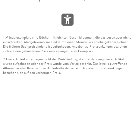
Mängelexemplare sind Bücher mit leichten Beschädigungen, die das Lesen aber nicht
1
einschränken. Mängelexemplare sind durch einen Stempel als solche gekennzeichnet.
Die frühere Buchpreisbindung ist aufgehoben. Angaben zu Preissenkungen beziehen
sich auf den gebundenen Preis eines mangelfreien Exemplars.
Diese Artikel unterliegen nicht der Preisbindung, die Preisbindung dieser Artikel
2
wurde aufgehoben oder der Preis wurde vom Verlag gesenkt. Die jeweils zutreffende
Alternative wird Ihnen auf der Artikelseite dargestellt. Angaben zu Preissenkungen
beziehen sich auf den vorherigen Preis.
Durch Öffnen der Leseprobe willigen Sie ein, dass Daten an den Anbieter der
3
Leseprobe übermittelt werden.
Der gebundene Preis dieses Artikels wird nach Ablauf des auf der Artikelseite
4
dargestellten Datums vom Verlag angehoben.
Der Preisvergleich bezieht sich auf die unverbindliche Preisempfehlung (UVP) des
5
Herstellers.
Der gebundene Preis dieses Artikels wurde vom Verlag gesenkt. Angaben zu
6
Preissenkungen beziehen sich auf den vorherigen Preis.
Die Preisbindung dieses Artikels wurde aufgehoben. Angaben zu Preissenkungen
7