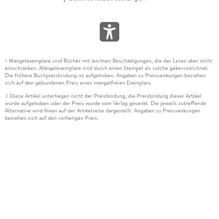
Mängelexemplare sind Bücher mit leichten Beschädigungen, die das Lesen aber nicht
1
einschränken. Mängelexemplare sind durch einen Stempel als solche gekennzeichnet.
Die frühere Buchpreisbindung ist aufgehoben. Angaben zu Preissenkungen beziehen
sich auf den gebundenen Preis eines mangelfreien Exemplars.
Diese Artikel unterliegen nicht der Preisbindung, die Preisbindung dieser Artikel
2
wurde aufgehoben oder der Preis wurde vom Verlag gesenkt. Die jeweils zutreffende
Alternative wird Ihnen auf der Artikelseite dargestellt. Angaben zu Preissenkungen
beziehen sich auf den vorherigen Preis.
Durch Öffnen der Leseprobe willigen Sie ein, dass Daten an den Anbieter der
3
Leseprobe übermittelt werden.
Der gebundene Preis dieses Artikels wird nach Ablauf des auf der Artikelseite
4
dargestellten Datums vom Verlag angehoben.
Der Preisvergleich bezieht sich auf die unverbindliche Preisempfehlung (UVP) des
5
Herstellers.
Der gebundene Preis dieses Artikels wurde vom Verlag gesenkt. Angaben zu
6
Preissenkungen beziehen sich auf den vorherigen Preis.
Die Preisbindung dieses Artikels wurde aufgehoben. Angaben zu Preissenkungen
7