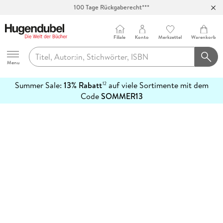
100 Tage Rückgaberecht***
Abholung in über 100 Filialen
Filiale
Konto
Merkzettel
Warenkorb
Hugendubel
Menu
Summer Sale:
13% Rabatt
auf viele Sortimente mit dem
12
mehr
Code
SOMMER13
erfahren