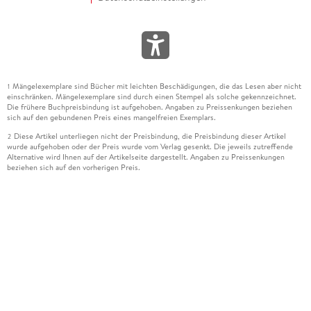
Mängelexemplare sind Bücher mit leichten Beschädigungen, die das Lesen aber nicht
1
einschränken. Mängelexemplare sind durch einen Stempel als solche gekennzeichnet.
Die frühere Buchpreisbindung ist aufgehoben. Angaben zu Preissenkungen beziehen
sich auf den gebundenen Preis eines mangelfreien Exemplars.
Diese Artikel unterliegen nicht der Preisbindung, die Preisbindung dieser Artikel
2
wurde aufgehoben oder der Preis wurde vom Verlag gesenkt. Die jeweils zutreffende
Alternative wird Ihnen auf der Artikelseite dargestellt. Angaben zu Preissenkungen
beziehen sich auf den vorherigen Preis.
Durch Öffnen der Leseprobe willigen Sie ein, dass Daten an den Anbieter der
3
Leseprobe übermittelt werden.
Der gebundene Preis dieses Artikels wird nach Ablauf des auf der Artikelseite
4
dargestellten Datums vom Verlag angehoben.
Der Preisvergleich bezieht sich auf die unverbindliche Preisempfehlung (UVP) des
5
Herstellers.
Der gebundene Preis dieses Artikels wurde vom Verlag gesenkt. Angaben zu
6
Preissenkungen beziehen sich auf den vorherigen Preis.
Die Preisbindung dieses Artikels wurde aufgehoben. Angaben zu Preissenkungen
7