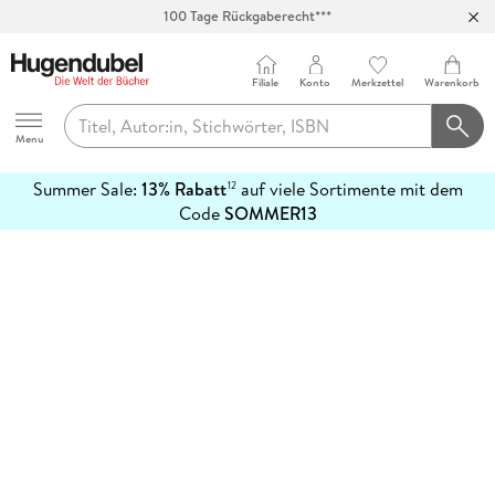
100 Tage Rückgaberecht***
Abholung in über 100 Filialen
Filiale
Konto
Merkzettel
Warenkorb
Hugendubel
Menu
Summer Sale:
13% Rabatt
auf viele Sortimente mit dem
12
mehr
Code
SOMMER13
erfahren