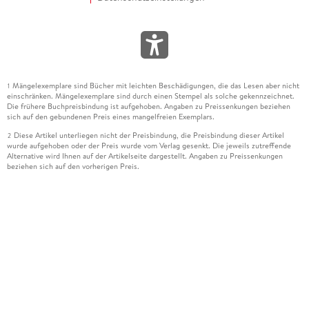
Mängelexemplare sind Bücher mit leichten Beschädigungen, die das Lesen aber nicht
1
einschränken. Mängelexemplare sind durch einen Stempel als solche gekennzeichnet.
Die frühere Buchpreisbindung ist aufgehoben. Angaben zu Preissenkungen beziehen
sich auf den gebundenen Preis eines mangelfreien Exemplars.
Diese Artikel unterliegen nicht der Preisbindung, die Preisbindung dieser Artikel
2
wurde aufgehoben oder der Preis wurde vom Verlag gesenkt. Die jeweils zutreffende
Alternative wird Ihnen auf der Artikelseite dargestellt. Angaben zu Preissenkungen
beziehen sich auf den vorherigen Preis.
Durch Öffnen der Leseprobe willigen Sie ein, dass Daten an den Anbieter der
3
Leseprobe übermittelt werden.
Der gebundene Preis dieses Artikels wird nach Ablauf des auf der Artikelseite
4
dargestellten Datums vom Verlag angehoben.
Der Preisvergleich bezieht sich auf die unverbindliche Preisempfehlung (UVP) des
5
Herstellers.
Der gebundene Preis dieses Artikels wurde vom Verlag gesenkt. Angaben zu
6
Preissenkungen beziehen sich auf den vorherigen Preis.
Die Preisbindung dieses Artikels wurde aufgehoben. Angaben zu Preissenkungen
7