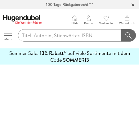
100 Tage Rückgaberecht***
Abholung in über 100 Filialen
Filiale
Konto
Merkzettel
Warenkorb
Hugendubel
Menu
Summer Sale:
13% Rabatt
auf viele Sortimente mit dem
12
mehr
Code
SOMMER13
erfahren