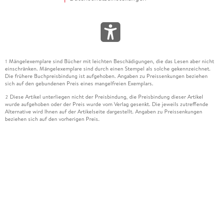
Mängelexemplare sind Bücher mit leichten Beschädigungen, die das Lesen aber nicht
1
einschränken. Mängelexemplare sind durch einen Stempel als solche gekennzeichnet.
Die frühere Buchpreisbindung ist aufgehoben. Angaben zu Preissenkungen beziehen
sich auf den gebundenen Preis eines mangelfreien Exemplars.
Diese Artikel unterliegen nicht der Preisbindung, die Preisbindung dieser Artikel
2
wurde aufgehoben oder der Preis wurde vom Verlag gesenkt. Die jeweils zutreffende
Alternative wird Ihnen auf der Artikelseite dargestellt. Angaben zu Preissenkungen
beziehen sich auf den vorherigen Preis.
Durch Öffnen der Leseprobe willigen Sie ein, dass Daten an den Anbieter der
3
Leseprobe übermittelt werden.
Der gebundene Preis dieses Artikels wird nach Ablauf des auf der Artikelseite
4
dargestellten Datums vom Verlag angehoben.
Der Preisvergleich bezieht sich auf die unverbindliche Preisempfehlung (UVP) des
5
Herstellers.
Der gebundene Preis dieses Artikels wurde vom Verlag gesenkt. Angaben zu
6
Preissenkungen beziehen sich auf den vorherigen Preis.
Die Preisbindung dieses Artikels wurde aufgehoben. Angaben zu Preissenkungen
7