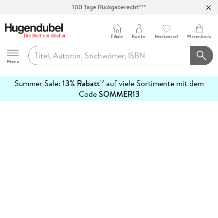
100 Tage Rückgaberecht***
Abholung in über 100 Filialen
Filiale
Konto
Merkzettel
Warenkorb
Hugendubel
Menu
Summer Sale:
13% Rabatt
auf viele Sortimente mit dem
12
mehr
Code
SOMMER13
erfahren