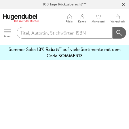
100 Tage Rückgaberecht***
Abholung in über 100 Filialen
Filiale
Konto
Merkzettel
Warenkorb
Hugendubel
Menu
Summer Sale:
13% Rabatt
auf viele Sortimente mit dem
12
mehr
Code
SOMMER13
erfahren