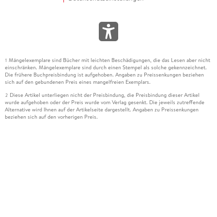
Mängelexemplare sind Bücher mit leichten Beschädigungen, die das Lesen aber nicht
1
einschränken. Mängelexemplare sind durch einen Stempel als solche gekennzeichnet.
Die frühere Buchpreisbindung ist aufgehoben. Angaben zu Preissenkungen beziehen
sich auf den gebundenen Preis eines mangelfreien Exemplars.
Diese Artikel unterliegen nicht der Preisbindung, die Preisbindung dieser Artikel
2
wurde aufgehoben oder der Preis wurde vom Verlag gesenkt. Die jeweils zutreffende
Alternative wird Ihnen auf der Artikelseite dargestellt. Angaben zu Preissenkungen
beziehen sich auf den vorherigen Preis.
Durch Öffnen der Leseprobe willigen Sie ein, dass Daten an den Anbieter der
3
Leseprobe übermittelt werden.
Der gebundene Preis dieses Artikels wird nach Ablauf des auf der Artikelseite
4
dargestellten Datums vom Verlag angehoben.
Der Preisvergleich bezieht sich auf die unverbindliche Preisempfehlung (UVP) des
5
Herstellers.
Der gebundene Preis dieses Artikels wurde vom Verlag gesenkt. Angaben zu
6
Preissenkungen beziehen sich auf den vorherigen Preis.
Die Preisbindung dieses Artikels wurde aufgehoben. Angaben zu Preissenkungen
7