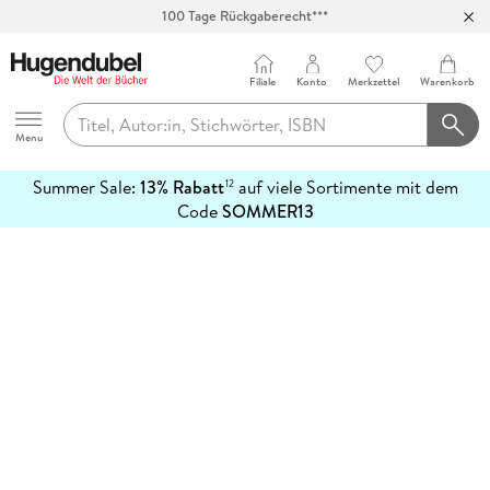
100 Tage Rückgaberecht***
Abholung in über 100 Filialen
Filiale
Konto
Merkzettel
Warenkorb
Hugendubel
Menu
Summer Sale:
13% Rabatt
auf viele Sortimente mit dem
12
mehr
Code
SOMMER13
erfahren