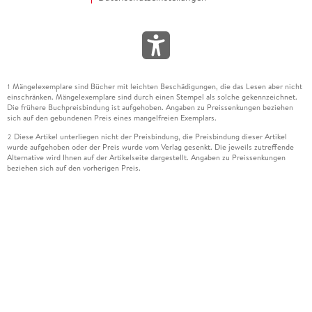
Mängelexemplare sind Bücher mit leichten Beschädigungen, die das Lesen aber nicht
1
einschränken. Mängelexemplare sind durch einen Stempel als solche gekennzeichnet.
Die frühere Buchpreisbindung ist aufgehoben. Angaben zu Preissenkungen beziehen
sich auf den gebundenen Preis eines mangelfreien Exemplars.
Diese Artikel unterliegen nicht der Preisbindung, die Preisbindung dieser Artikel
2
wurde aufgehoben oder der Preis wurde vom Verlag gesenkt. Die jeweils zutreffende
Alternative wird Ihnen auf der Artikelseite dargestellt. Angaben zu Preissenkungen
beziehen sich auf den vorherigen Preis.
Durch Öffnen der Leseprobe willigen Sie ein, dass Daten an den Anbieter der
3
Leseprobe übermittelt werden.
Der gebundene Preis dieses Artikels wird nach Ablauf des auf der Artikelseite
4
dargestellten Datums vom Verlag angehoben.
Der Preisvergleich bezieht sich auf die unverbindliche Preisempfehlung (UVP) des
5
Herstellers.
Der gebundene Preis dieses Artikels wurde vom Verlag gesenkt. Angaben zu
6
Preissenkungen beziehen sich auf den vorherigen Preis.
Die Preisbindung dieses Artikels wurde aufgehoben. Angaben zu Preissenkungen
7