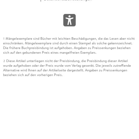
Mängelexemplare sind Bücher mit leichten Beschädigungen, die das Lesen aber nicht
1
einschränken. Mängelexemplare sind durch einen Stempel als solche gekennzeichnet.
Die frühere Buchpreisbindung ist aufgehoben. Angaben zu Preissenkungen beziehen
sich auf den gebundenen Preis eines mangelfreien Exemplars.
Diese Artikel unterliegen nicht der Preisbindung, die Preisbindung dieser Artikel
2
wurde aufgehoben oder der Preis wurde vom Verlag gesenkt. Die jeweils zutreffende
Alternative wird Ihnen auf der Artikelseite dargestellt. Angaben zu Preissenkungen
beziehen sich auf den vorherigen Preis.
Durch Öffnen der Leseprobe willigen Sie ein, dass Daten an den Anbieter der
3
Leseprobe übermittelt werden.
Der gebundene Preis dieses Artikels wird nach Ablauf des auf der Artikelseite
4
dargestellten Datums vom Verlag angehoben.
Der Preisvergleich bezieht sich auf die unverbindliche Preisempfehlung (UVP) des
5
Herstellers.
Der gebundene Preis dieses Artikels wurde vom Verlag gesenkt. Angaben zu
6
Preissenkungen beziehen sich auf den vorherigen Preis.
Die Preisbindung dieses Artikels wurde aufgehoben. Angaben zu Preissenkungen
7