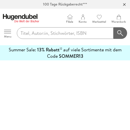
100 Tage Rückgaberecht***
Abholung in über 100 Filialen
Filiale
Konto
Merkzettel
Warenkorb
Hugendubel
Menu
Summer Sale:
13% Rabatt
auf viele Sortimente mit dem
12
mehr
Code
SOMMER13
erfahren