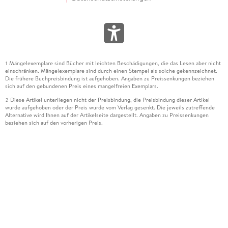
Mängelexemplare sind Bücher mit leichten Beschädigungen, die das Lesen aber nicht
1
einschränken. Mängelexemplare sind durch einen Stempel als solche gekennzeichnet.
Die frühere Buchpreisbindung ist aufgehoben. Angaben zu Preissenkungen beziehen
sich auf den gebundenen Preis eines mangelfreien Exemplars.
Diese Artikel unterliegen nicht der Preisbindung, die Preisbindung dieser Artikel
2
wurde aufgehoben oder der Preis wurde vom Verlag gesenkt. Die jeweils zutreffende
Alternative wird Ihnen auf der Artikelseite dargestellt. Angaben zu Preissenkungen
beziehen sich auf den vorherigen Preis.
Durch Öffnen der Leseprobe willigen Sie ein, dass Daten an den Anbieter der
3
Leseprobe übermittelt werden.
Der gebundene Preis dieses Artikels wird nach Ablauf des auf der Artikelseite
4
dargestellten Datums vom Verlag angehoben.
Der Preisvergleich bezieht sich auf die unverbindliche Preisempfehlung (UVP) des
5
Herstellers.
Der gebundene Preis dieses Artikels wurde vom Verlag gesenkt. Angaben zu
6
Preissenkungen beziehen sich auf den vorherigen Preis.
Die Preisbindung dieses Artikels wurde aufgehoben. Angaben zu Preissenkungen
7