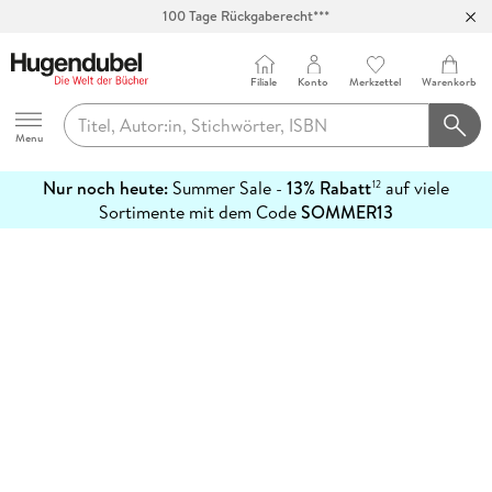
100 Tage Rückgaberecht***
Abholung in über 100 Filialen
Filiale
Konto
Merkzettel
Warenkorb
Hugendubel
Menu
Nur noch heute:
Summer Sale -
13% Rabatt
auf viele
12
mehr
Sortimente mit dem Code
SOMMER13
erfahren