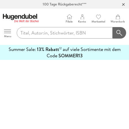
100 Tage Rückgaberecht***
Abholung in über 100 Filialen
Filiale
Konto
Merkzettel
Warenkorb
Hugendubel
Menu
Summer Sale:
13% Rabatt
auf viele Sortimente mit dem
12
mehr
Code
SOMMER13
erfahren