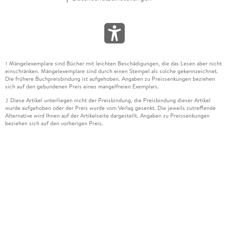
Mängelexemplare sind Bücher mit leichten Beschädigungen, die das Lesen aber nicht
1
einschränken. Mängelexemplare sind durch einen Stempel als solche gekennzeichnet.
Die frühere Buchpreisbindung ist aufgehoben. Angaben zu Preissenkungen beziehen
sich auf den gebundenen Preis eines mangelfreien Exemplars.
Diese Artikel unterliegen nicht der Preisbindung, die Preisbindung dieser Artikel
2
wurde aufgehoben oder der Preis wurde vom Verlag gesenkt. Die jeweils zutreffende
Alternative wird Ihnen auf der Artikelseite dargestellt. Angaben zu Preissenkungen
beziehen sich auf den vorherigen Preis.
Durch Öffnen der Leseprobe willigen Sie ein, dass Daten an den Anbieter der
3
Leseprobe übermittelt werden.
Der gebundene Preis dieses Artikels wird nach Ablauf des auf der Artikelseite
4
dargestellten Datums vom Verlag angehoben.
Der Preisvergleich bezieht sich auf die unverbindliche Preisempfehlung (UVP) des
5
Herstellers.
Der gebundene Preis dieses Artikels wurde vom Verlag gesenkt. Angaben zu
6
Preissenkungen beziehen sich auf den vorherigen Preis.
Die Preisbindung dieses Artikels wurde aufgehoben. Angaben zu Preissenkungen
7