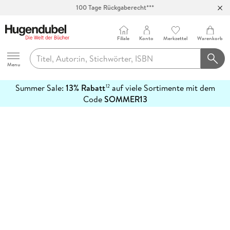
100 Tage Rückgaberecht***
Abholung in über 100 Filialen
Filiale
Konto
Merkzettel
Warenkorb
Hugendubel
Menu
Summer Sale:
13% Rabatt
auf viele Sortimente mit dem
12
mehr
Code
SOMMER13
erfahren