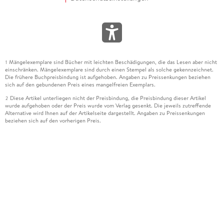
Mängelexemplare sind Bücher mit leichten Beschädigungen, die das Lesen aber nicht
1
einschränken. Mängelexemplare sind durch einen Stempel als solche gekennzeichnet.
Die frühere Buchpreisbindung ist aufgehoben. Angaben zu Preissenkungen beziehen
sich auf den gebundenen Preis eines mangelfreien Exemplars.
Diese Artikel unterliegen nicht der Preisbindung, die Preisbindung dieser Artikel
2
wurde aufgehoben oder der Preis wurde vom Verlag gesenkt. Die jeweils zutreffende
Alternative wird Ihnen auf der Artikelseite dargestellt. Angaben zu Preissenkungen
beziehen sich auf den vorherigen Preis.
Durch Öffnen der Leseprobe willigen Sie ein, dass Daten an den Anbieter der
3
Leseprobe übermittelt werden.
Der gebundene Preis dieses Artikels wird nach Ablauf des auf der Artikelseite
4
dargestellten Datums vom Verlag angehoben.
Der Preisvergleich bezieht sich auf die unverbindliche Preisempfehlung (UVP) des
5
Herstellers.
Der gebundene Preis dieses Artikels wurde vom Verlag gesenkt. Angaben zu
6
Preissenkungen beziehen sich auf den vorherigen Preis.
Die Preisbindung dieses Artikels wurde aufgehoben. Angaben zu Preissenkungen
7