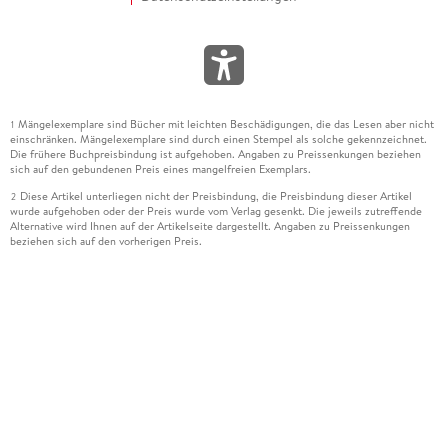
Mängelexemplare sind Bücher mit leichten Beschädigungen, die das Lesen aber nicht
1
einschränken. Mängelexemplare sind durch einen Stempel als solche gekennzeichnet.
Die frühere Buchpreisbindung ist aufgehoben. Angaben zu Preissenkungen beziehen
sich auf den gebundenen Preis eines mangelfreien Exemplars.
Diese Artikel unterliegen nicht der Preisbindung, die Preisbindung dieser Artikel
2
wurde aufgehoben oder der Preis wurde vom Verlag gesenkt. Die jeweils zutreffende
Alternative wird Ihnen auf der Artikelseite dargestellt. Angaben zu Preissenkungen
beziehen sich auf den vorherigen Preis.
Durch Öffnen der Leseprobe willigen Sie ein, dass Daten an den Anbieter der
3
Leseprobe übermittelt werden.
Der gebundene Preis dieses Artikels wird nach Ablauf des auf der Artikelseite
4
dargestellten Datums vom Verlag angehoben.
Der Preisvergleich bezieht sich auf die unverbindliche Preisempfehlung (UVP) des
5
Herstellers.
Der gebundene Preis dieses Artikels wurde vom Verlag gesenkt. Angaben zu
6
Preissenkungen beziehen sich auf den vorherigen Preis.
Die Preisbindung dieses Artikels wurde aufgehoben. Angaben zu Preissenkungen
7