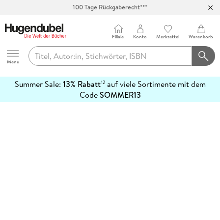
100 Tage Rückgaberecht***
Abholung in über 100 Filialen
Filiale
Konto
Merkzettel
Warenkorb
Hugendubel
Menu
Summer Sale:
13% Rabatt
auf viele Sortimente mit dem
12
mehr
Code
SOMMER13
erfahren