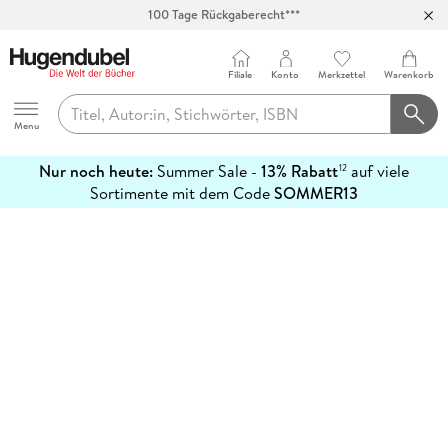
100 Tage Rückgaberecht***
Abholung in über 100 Filialen
Filiale
Konto
Merkzettel
Warenkorb
Hugendubel
Menu
Nur noch heute:
Summer Sale -
13% Rabatt
auf viele
12
mehr
Sortimente mit dem Code
SOMMER13
erfahren