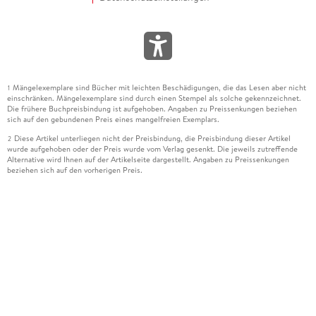
Mängelexemplare sind Bücher mit leichten Beschädigungen, die das Lesen aber nicht
1
einschränken. Mängelexemplare sind durch einen Stempel als solche gekennzeichnet.
Die frühere Buchpreisbindung ist aufgehoben. Angaben zu Preissenkungen beziehen
sich auf den gebundenen Preis eines mangelfreien Exemplars.
Diese Artikel unterliegen nicht der Preisbindung, die Preisbindung dieser Artikel
2
wurde aufgehoben oder der Preis wurde vom Verlag gesenkt. Die jeweils zutreffende
Alternative wird Ihnen auf der Artikelseite dargestellt. Angaben zu Preissenkungen
beziehen sich auf den vorherigen Preis.
Durch Öffnen der Leseprobe willigen Sie ein, dass Daten an den Anbieter der
3
Leseprobe übermittelt werden.
Der gebundene Preis dieses Artikels wird nach Ablauf des auf der Artikelseite
4
dargestellten Datums vom Verlag angehoben.
Der Preisvergleich bezieht sich auf die unverbindliche Preisempfehlung (UVP) des
5
Herstellers.
Der gebundene Preis dieses Artikels wurde vom Verlag gesenkt. Angaben zu
6
Preissenkungen beziehen sich auf den vorherigen Preis.
Die Preisbindung dieses Artikels wurde aufgehoben. Angaben zu Preissenkungen
7