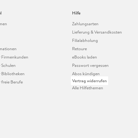
l
Hilfe
hmen
Zahlungsarten
Lieferung & Versandkosten
Filialabholung
mationen
Retoure
ür Firmenkunden
eBooks laden
r Schulen
Passwort vergessen
r Bibliotheken
Abos kündigen
Vertrag widerrufen
r freie Berufe
Alle Hilfethemen