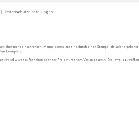
Datenschutzeinstellungen
en aber nicht einschränken. Mängelexemplare sind durch einen Stempel als solche gekennz
ien Exemplars.
ser Artikel wurde aufgehoben oder der Preis wurde vom Verlag gesenkt. Die jeweils zutreffend
ter der Leseprobe übermittelt werden.
kelseite dargestellten Datums vom Verlag angehoben.
g (UVP) des Herstellers.
n zu Preissenkungen beziehen sich auf den vorherigen Preis.
senkungen beziehen sich auf den letzten gebundenen Preis.
kelseite dargestellten Datums vom Verlag angehoben.
n den Gutschein ausschließlich online einlösen unter www.hugendubel.de. Keine Bestellung z
und eBooks) sowie für preisgebundene Kalender, tolino shine (4016621130466), tolino selec
cht möglich. Ein Weiterverkauf und der Handel des Gutscheincodes sind nicht gestattet.