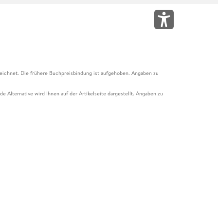
eichnet. Die frühere Buchpreisbindung ist aufgehoben. Angaben zu
e Alternative wird Ihnen auf der Artikelseite dargestellt. Angaben zu
ur Abholung mit Zahlung in der Filiale möglich. Der Gutschein ist nicht
t und das Hugendubel Hörbuch Abo. Der Gutschein ist nicht mit anderen