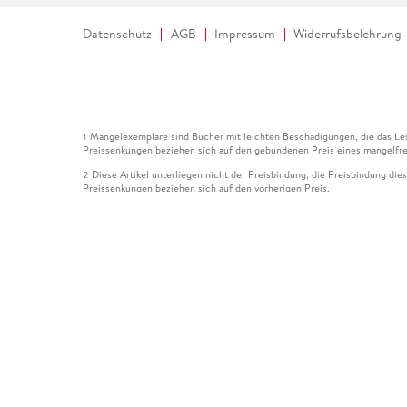
Datenschutz
AGB
Impressum
Widerrufsbelehrung
Mängelexemplare sind Bücher mit leichten Beschädigungen, die das Les
1
Preissenkungen beziehen sich auf den gebundenen Preis eines mangelfre
Diese Artikel unterliegen nicht der Preisbindung, die Preisbindung die
2
Preissenkungen beziehen sich auf den vorherigen Preis.
Durch Öffnen der Leseprobe willigen Sie ein, dass Daten an den Anbie
3
Der gebundene Preis dieses Artikels wird nach Ablauf des auf der Arti
4
Der Preisvergleich bezieht sich auf die unverbindliche Preisempfehlun
5
Der gebundene Preis dieses Artikels wurde vom Verlag gesenkt. Angabe
6
Die Preisbindung dieses Artikels wurde aufgehoben. Angaben zu Preis
7
Der gebundene Preis dieses Artikels wird nach Ablauf des auf der Arti
8
Ihr Gutschein SOMMER13 gilt bis einschließlich 10.08.2026. Sie könne
12
gültig für gesetzlich preisgebundene Artikel (deutschsprachige Bücher 
Gutscheinen und Geschenkkarten kombinierbar. Eine Barauszahlung ist ni