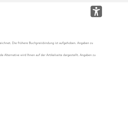
eichnet. Die frühere Buchpreisbindung ist aufgehoben. Angaben zu
e Alternative wird Ihnen auf der Artikelseite dargestellt. Angaben zu
ur Abholung mit Zahlung in der Filiale möglich. Der Gutschein ist nicht
t und das Hugendubel Hörbuch Abo. Der Gutschein ist nicht mit anderen