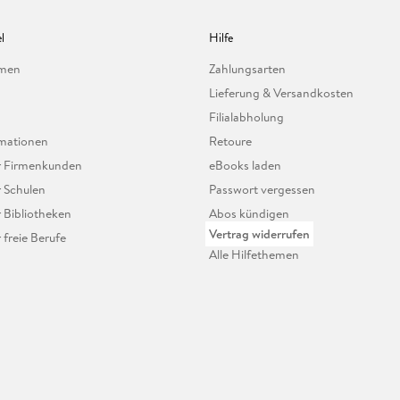
l
Hilfe
hmen
Zahlungsarten
Lieferung & Versandkosten
Filialabholung
mationen
Retoure
ür Firmenkunden
eBooks laden
r Schulen
Passwort vergessen
r Bibliotheken
Abos kündigen
Vertrag widerrufen
r freie Berufe
Alle Hilfethemen