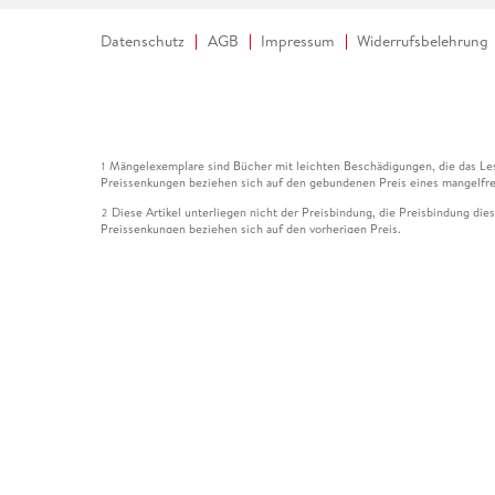
Datenschutz
AGB
Impressum
Widerrufsbelehrung
Mängelexemplare sind Bücher mit leichten Beschädigungen, die das Les
1
Preissenkungen beziehen sich auf den gebundenen Preis eines mangelfre
Diese Artikel unterliegen nicht der Preisbindung, die Preisbindung die
2
Preissenkungen beziehen sich auf den vorherigen Preis.
Durch Öffnen der Leseprobe willigen Sie ein, dass Daten an den Anbie
3
Der gebundene Preis dieses Artikels wird nach Ablauf des auf der Arti
4
Der Preisvergleich bezieht sich auf die unverbindliche Preisempfehlun
5
Der gebundene Preis dieses Artikels wurde vom Verlag gesenkt. Angabe
6
Die Preisbindung dieses Artikels wurde aufgehoben. Angaben zu Preis
7
Der gebundene Preis dieses Artikels wird nach Ablauf des auf der Arti
8
Ihr Gutschein SOMMER13 gilt bis einschließlich 10.08.2026. Sie könne
12
gültig für gesetzlich preisgebundene Artikel (deutschsprachige Bücher 
Gutscheinen und Geschenkkarten kombinierbar. Eine Barauszahlung ist ni