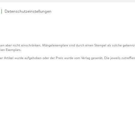
Datenschutzeinstellungen
en aber nicht einschränken. Mängelexemplare sind durch einen Stempel als solche gekennz
ien Exemplars.
ser Artikel wurde aufgehoben oder der Preis wurde vom Verlag gesenkt. Die jeweils zutreffend
ter der Leseprobe übermittelt werden.
kelseite dargestellten Datums vom Verlag angehoben.
g (UVP) des Herstellers.
n zu Preissenkungen beziehen sich auf den vorherigen Preis.
senkungen beziehen sich auf den letzten gebundenen Preis.
kelseite dargestellten Datums vom Verlag angehoben.
n den Gutschein ausschließlich online einlösen unter www.hugendubel.de. Keine Bestellung z
und eBooks) sowie für preisgebundene Kalender, tolino shine (4016621130466), tolino selec
cht möglich. Ein Weiterverkauf und der Handel des Gutscheincodes sind nicht gestattet.