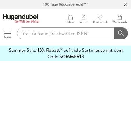
100 Tage Rückgaberecht***
Abholung in über 100 Filialen
Filiale
Konto
Merkzettel
Warenkorb
Hugendubel
Menu
Summer Sale:
13% Rabatt
auf viele Sortimente mit dem
12
mehr
Code
SOMMER13
erfahren