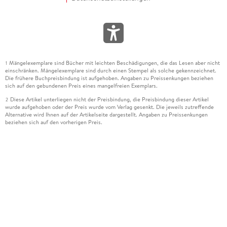
Mängelexemplare sind Bücher mit leichten Beschädigungen, die das Lesen aber nicht
1
einschränken. Mängelexemplare sind durch einen Stempel als solche gekennzeichnet.
Die frühere Buchpreisbindung ist aufgehoben. Angaben zu Preissenkungen beziehen
sich auf den gebundenen Preis eines mangelfreien Exemplars.
Diese Artikel unterliegen nicht der Preisbindung, die Preisbindung dieser Artikel
2
wurde aufgehoben oder der Preis wurde vom Verlag gesenkt. Die jeweils zutreffende
Alternative wird Ihnen auf der Artikelseite dargestellt. Angaben zu Preissenkungen
beziehen sich auf den vorherigen Preis.
Durch Öffnen der Leseprobe willigen Sie ein, dass Daten an den Anbieter der
3
Leseprobe übermittelt werden.
Der gebundene Preis dieses Artikels wird nach Ablauf des auf der Artikelseite
4
dargestellten Datums vom Verlag angehoben.
Der Preisvergleich bezieht sich auf die unverbindliche Preisempfehlung (UVP) des
5
Herstellers.
Der gebundene Preis dieses Artikels wurde vom Verlag gesenkt. Angaben zu
6
Preissenkungen beziehen sich auf den vorherigen Preis.
Die Preisbindung dieses Artikels wurde aufgehoben. Angaben zu Preissenkungen
7