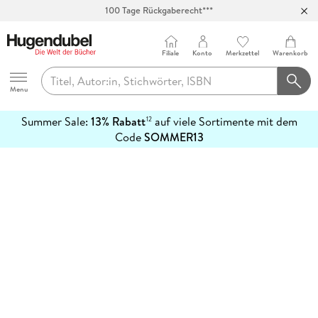
100 Tage Rückgaberecht***
Abholung in über 100 Filialen
Filiale
Konto
Merkzettel
Warenkorb
Hugendubel
Menu
Summer Sale:
13% Rabatt
auf viele Sortimente mit dem
12
mehr
Code
SOMMER13
erfahren