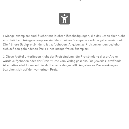
Mängelexemplare sind Bücher mit leichten Beschädigungen, die das Lesen aber nicht
1
einschränken. Mängelexemplare sind durch einen Stempel als solche gekennzeichnet.
Die frühere Buchpreisbindung ist aufgehoben. Angaben zu Preissenkungen beziehen
sich auf den gebundenen Preis eines mangelfreien Exemplars.
Diese Artikel unterliegen nicht der Preisbindung, die Preisbindung dieser Artikel
2
wurde aufgehoben oder der Preis wurde vom Verlag gesenkt. Die jeweils zutreffende
Alternative wird Ihnen auf der Artikelseite dargestellt. Angaben zu Preissenkungen
beziehen sich auf den vorherigen Preis.
Durch Öffnen der Leseprobe willigen Sie ein, dass Daten an den Anbieter der
3
Leseprobe übermittelt werden.
Der gebundene Preis dieses Artikels wird nach Ablauf des auf der Artikelseite
4
dargestellten Datums vom Verlag angehoben.
Der Preisvergleich bezieht sich auf die unverbindliche Preisempfehlung (UVP) des
5
Herstellers.
Der gebundene Preis dieses Artikels wurde vom Verlag gesenkt. Angaben zu
6
Preissenkungen beziehen sich auf den vorherigen Preis.
Die Preisbindung dieses Artikels wurde aufgehoben. Angaben zu Preissenkungen
7