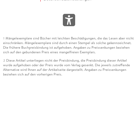
Mängelexemplare sind Bücher mit leichten Beschädigungen, die das Lesen aber nicht
1
einschränken. Mängelexemplare sind durch einen Stempel als solche gekennzeichnet.
Die frühere Buchpreisbindung ist aufgehoben. Angaben zu Preissenkungen beziehen
sich auf den gebundenen Preis eines mangelfreien Exemplars.
Diese Artikel unterliegen nicht der Preisbindung, die Preisbindung dieser Artikel
2
wurde aufgehoben oder der Preis wurde vom Verlag gesenkt. Die jeweils zutreffende
Alternative wird Ihnen auf der Artikelseite dargestellt. Angaben zu Preissenkungen
beziehen sich auf den vorherigen Preis.
Durch Öffnen der Leseprobe willigen Sie ein, dass Daten an den Anbieter der
3
Leseprobe übermittelt werden.
Der gebundene Preis dieses Artikels wird nach Ablauf des auf der Artikelseite
4
dargestellten Datums vom Verlag angehoben.
Der Preisvergleich bezieht sich auf die unverbindliche Preisempfehlung (UVP) des
5
Herstellers.
Der gebundene Preis dieses Artikels wurde vom Verlag gesenkt. Angaben zu
6
Preissenkungen beziehen sich auf den vorherigen Preis.
Die Preisbindung dieses Artikels wurde aufgehoben. Angaben zu Preissenkungen
7