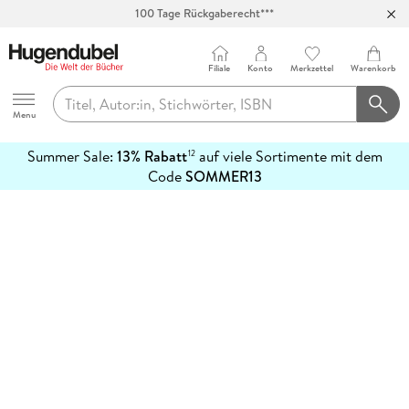
100 Tage Rückgaberecht***
Abholung in über 100 Filialen
Filiale
Konto
Merkzettel
Warenkorb
Hugendubel
Menu
Summer Sale:
13% Rabatt
auf viele Sortimente mit dem
12
mehr
Code
SOMMER13
erfahren