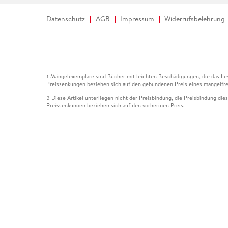
Datenschutz
AGB
Impressum
Widerrufsbelehrung
Mängelexemplare sind Bücher mit leichten Beschädigungen, die das Les
1
Preissenkungen beziehen sich auf den gebundenen Preis eines mangelfre
Diese Artikel unterliegen nicht der Preisbindung, die Preisbindung die
2
Preissenkungen beziehen sich auf den vorherigen Preis.
Durch Öffnen der Leseprobe willigen Sie ein, dass Daten an den Anbie
3
Der gebundene Preis dieses Artikels wird nach Ablauf des auf der Arti
4
Der Preisvergleich bezieht sich auf die unverbindliche Preisempfehlun
5
Der gebundene Preis dieses Artikels wurde vom Verlag gesenkt. Angabe
6
Die Preisbindung dieses Artikels wurde aufgehoben. Angaben zu Preis
7
Der gebundene Preis dieses Artikels wird nach Ablauf des auf der Arti
8
Ihr Gutschein SOMMER13 gilt bis einschließlich 10.08.2026. Sie könne
12
gültig für gesetzlich preisgebundene Artikel (deutschsprachige Bücher 
Gutscheinen und Geschenkkarten kombinierbar. Eine Barauszahlung ist ni