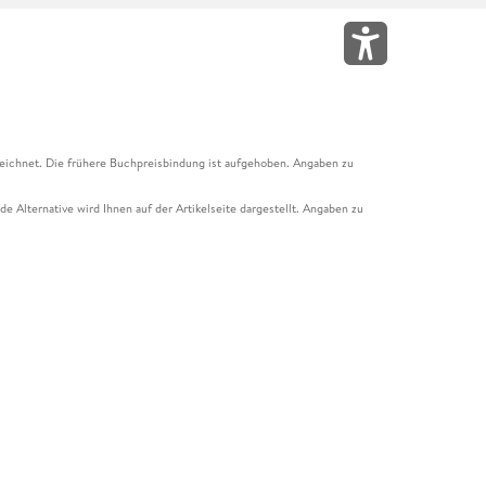
eichnet. Die frühere Buchpreisbindung ist aufgehoben. Angaben zu
e Alternative wird Ihnen auf der Artikelseite dargestellt. Angaben zu
ur Abholung mit Zahlung in der Filiale möglich. Der Gutschein ist nicht
t und das Hugendubel Hörbuch Abo. Der Gutschein ist nicht mit anderen