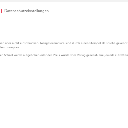
Datenschutzeinstellungen
en aber nicht einschränken. Mängelexemplare sind durch einen Stempel als solche gekennz
ien Exemplars.
ser Artikel wurde aufgehoben oder der Preis wurde vom Verlag gesenkt. Die jeweils zutreffend
ter der Leseprobe übermittelt werden.
kelseite dargestellten Datums vom Verlag angehoben.
g (UVP) des Herstellers.
n zu Preissenkungen beziehen sich auf den vorherigen Preis.
senkungen beziehen sich auf den letzten gebundenen Preis.
kelseite dargestellten Datums vom Verlag angehoben.
n den Gutschein ausschließlich online einlösen unter www.hugendubel.de. Keine Bestellung z
und eBooks) sowie für preisgebundene Kalender, tolino shine (4016621130466), tolino selec
cht möglich. Ein Weiterverkauf und der Handel des Gutscheincodes sind nicht gestattet.