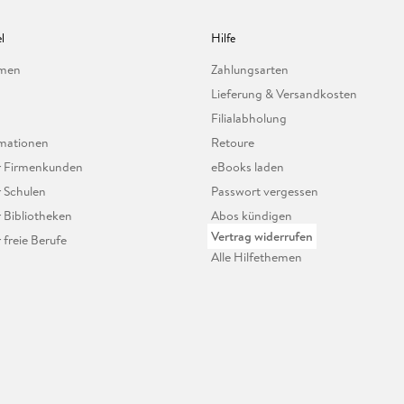
l
Hilfe
hmen
Zahlungsarten
Lieferung & Versandkosten
Filialabholung
mationen
Retoure
ür Firmenkunden
eBooks laden
r Schulen
Passwort vergessen
r Bibliotheken
Abos kündigen
Vertrag widerrufen
r freie Berufe
Alle Hilfethemen